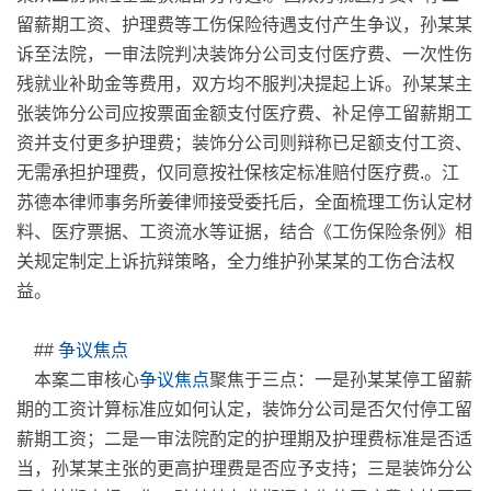
留薪期工资、护理费等工伤保险待遇支付产生争议，孙某某
诉至法院，一审法院判决装饰分公司支付医疗费、一次性伤
残就业补助金等费用，双方均不服判决提起上诉。孙某某主
张装饰分公司应按票面金额支付医疗费、补足停工留薪期工
资并支付更多护理费；装饰分公司则辩称已足额支付工资、
无需承担护理费，仅同意按社保核定标准赔付医疗费
.
。江
苏德本律师事务所姜律师接受委托后，全面梳理工伤认定材
料、医疗票据、工资流水等证据，结合《工伤保险条例》相
关规定制定上诉抗辩策略，全力维护孙某某的工伤合法权
益。
##
争议焦点
本案二审核心
争议焦点
聚焦于三点：一是孙某某停工留薪
期的工资计算标准应如何认定，装饰分公司是否欠付停工留
薪期工资；二是一审法院酌定的护理期及护理费标准是否适
当，孙某某主张的更高护理费是否应予支持；三是装饰分公