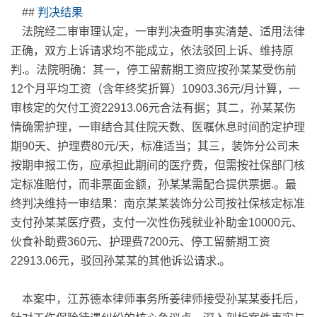
##
判决结果
法院经二审审理认定，一审判决查明事实清楚、适用法律
正确，双方上诉请求均不能成立，依法驳回上诉、维持原
判
.
。法院明确：其一，停工留薪期工资应按孙某某受伤前
12个月平均工资（含年终奖折算）10903.36元/月计算，一
审核定的欠付工资22913.06元合法有据；其二，孙某某伤
情确需护理，一审结合其住院天数、医嘱休息时间酌定护理
期90天、护理费80元/天，标准适当；其三，装饰分公司未
按期申报工伤，应承担此期间的医疗费，但需按社保部门核
定标准赔付，而非票面金额，孙某某需配合提供票据
.
。最
终判决维持一审结果：南京某某装饰分公司按社保核定标准
支付孙某某医疗费，支付一次性伤残就业补助金10000元、
伙食补助费360元、护理费7200元、停工留薪期工资
22913.06元，驳回孙某某的其他诉讼请求
.
。
本案中，江苏德本律师事务所姜律师接受孙某某委托后，