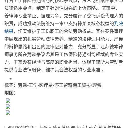
针对工伤保险待遇纠纷的核心争议点，深入剖析案件事实与
法律适用要点，制定了针对性极强的上诉策略
.
。庭审中，
姜律师专业举证、据理力争，充分履行了委托诉讼代理人的
职责，成功推动法院维持一审中支持孙某某核心权益的
判决
结果
，切实维护了工伤职工的合法劳动权益。其在案件审理
中展现出的扎实劳动法律素养、精准的法律适用能力、严谨
的辩护思路和出色的庭审应对能力，充分彰显了江苏德本律
师事务所在劳动争议尤其是工伤保险待遇纠纷领域的专业实
力、丰富办案经验与高度的职业担当，体现了律所为劳动者
提供专业法律服务、维护其合法权益的专业水准
.
。
.
。
标签：劳动-工伤-医疗费-停工留薪期工资-护理费
附图：
[回顾]案情简介：上诉人孙某某因与上诉人南京某某装饰分