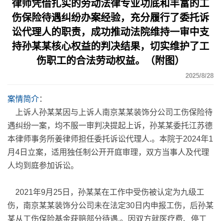
律师凭借扎实的劳动法律专业功底和丰富的工
伤保险待遇纠纷办案经验，充分履行了委托诉
讼代理人的职责，成功推动法院维持一审中支
持孙某某核心权益的判决结果，切实维护了工
伤职工的合法劳动权益。（附图）
2025/8/28
案情简介
：
上诉人孙某某因与上诉人南京某某装饰分公司工伤保险待
遇纠纷一案，均不服一审判决提起上诉，孙某某委托江苏德
本律师事务所姜律师担任委托诉讼代理人
.
。本院于2024年1
月4日立案，适用独任制公开开庭审理，双方当事人及代理
人均到庭参加诉讼。
2021年9月25日，孙某某在工作中受伤被认定为九级工
伤，南京某某装饰分公司未在法定30日内申报工伤，后孙某
某从工伤保险基金获赔部分待遇
.
。因双方就医疗费、停工