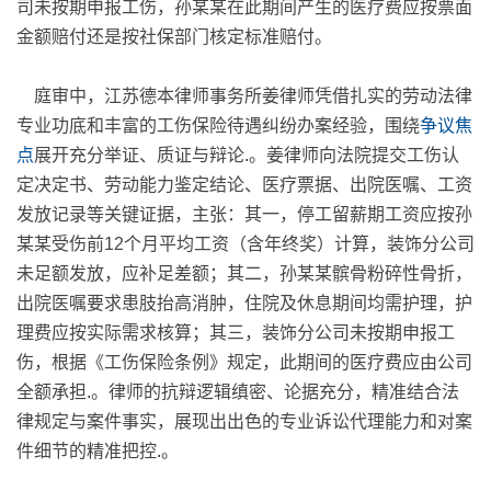
司未按期申报工伤，孙某某在此期间产生的医疗费应按票面
金额赔付还是按社保部门核定标准赔付。
庭审中，江苏德本律师事务所姜律师凭借扎实的劳动法律
专业功底和丰富的工伤保险待遇纠纷办案经验，围绕
争议焦
点
展开充分举证、质证与辩论
.
。姜律师向法院提交工伤认
定决定书、劳动能力鉴定结论、医疗票据、出院医嘱、工资
发放记录等关键证据，主张：其一，停工留薪期工资应按孙
某某受伤前12个月平均工资（含年终奖）计算，装饰分公司
未足额发放，应补足差额；其二，孙某某髌骨粉碎性骨折，
出院医嘱要求患肢抬高消肿，住院及休息期间均需护理，护
理费应按实际需求核算；其三，装饰分公司未按期申报工
伤，根据《工伤保险条例》规定，此期间的医疗费应由公司
全额承担
.
。律师的抗辩逻辑缜密、论据充分，精准结合法
律规定与案件事实，展现出出色的专业诉讼代理能力和对案
件细节的精准把控
.
。