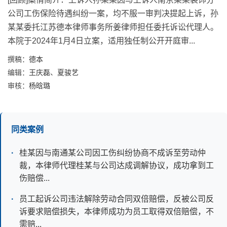
公司工伤保险待遇纠纷一案，均不服一审判决提起上诉，孙
某某委托江苏德本律师事务所姜律师担任委托诉讼代理人。
本院于2024年1月4日立案，适用独任制公开开庭审...
撰稿：
德本
编辑：
王庆磊
、
夏骏艺
审核：
杨晗璐
同类案例
桂某因与南通某公司因工伤纠纷协商不成诉至劳动仲
裁，本律师代理桂某与公司达成调解协议，成功拿到工
伤赔偿...
员工起诉公司违法解除劳动合同双倍赔偿，反被公司反
诉要求赔偿损失，本律师成功为员工取得双倍赔偿，不
需赔...