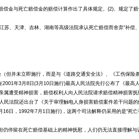
偿金与死亡赔偿金的赔偿计算作出了具体规定。(2)、规定了赔
间，江苏、天津、吉林、湖南等高级法院承认死亡赔偿而舍弃“补偿
号)出台（但并未立即施行，而是与《道路交通安全法》、《工伤保
001年3月8日(3月10日施行)最高人民法院先行公布了《最
者死者近亲属遭受精神损害，赔偿权利人向人民法院请求赔偿精神损
法院还出台了《关于审理触电人身损害赔偿案件若干问题的解释》(
月16日，1992年7月1日施行)，这两个司法解释仍采用的是“
仍停留在死亡赔偿基础上的精神抚慰，人们仍无法直接理解与