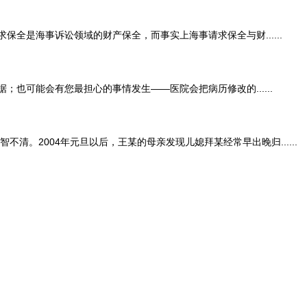
是海事诉讼领域的财产保全，而事实上海事请求保全与财......
可能会有您最担心的事情发生——医院会把病历修改的......
。2004年元旦以后，王某的母亲发现儿媳拜某经常早出晚归......