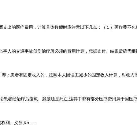
出的医疗费用，计算具体数额时应注意以下几点：（１）医疗费不包括患者
的交通事故创伤治疗所必须的费用计算，凭据支付。结案后确需继续治疗
：患者有固定收入的，按照本人因误工减少的固定收入计算，对收入高于医疗
者经治疗后痊愈、残废还是死亡,这其中都有部分医疗费用属于因医疗事故.
务;&n......