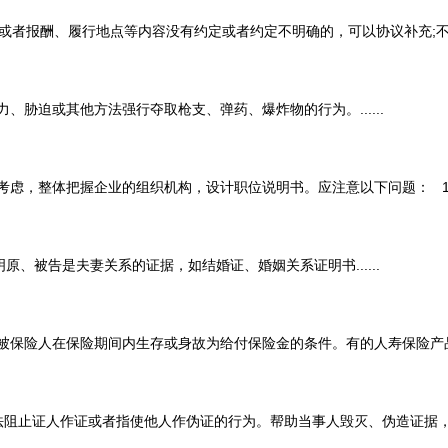
报酬、履行地点等内容没有约定或者约定不明确的，可以协议补充;不能达成
迫或其他方法强行夺取枪支、弹药、爆炸物的行为。......
整体把握企业的组织机构，设计职位说明书。应注意以下问题： 1、建立
告是夫妻关系的证据，如结婚证、婚姻关系证明书......
人在保险期间内生存或身故为给付保险金的条件。有的人寿保险产品还包括
证人作证或者指使他人作伪证的行为。帮助当事人毁灭、伪造证据，情节严