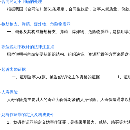
·
合同约定不明确的处理
根据我国《合同法》第61条规定，合同生效后，当事人就质量、价款或者
·
抢劫枪支、弹药、爆炸物、危险物质罪
一、概念及其构成抢劫枪支、弹药、爆炸物、危险物质罪，是指用暴力、胁
·
职位说明书设计的法律注意点
职位说明书的编制要从组织结构、组织决策、资源配置等方面来通盘考虑，
·
起诉离婚证据
一、证明当事人(原、被告)的诉讼主体资格的证据 1、证明原、被
·
人寿保险
人寿保险是主要以人的寿命为保障对象的人身保险。人寿保险通常以被保险
·
妨碍作证罪的定义及构成要件
1、妨碍作证罪的定义妨害作证罪，是指采用暴力、威胁、贿买等方法阻止