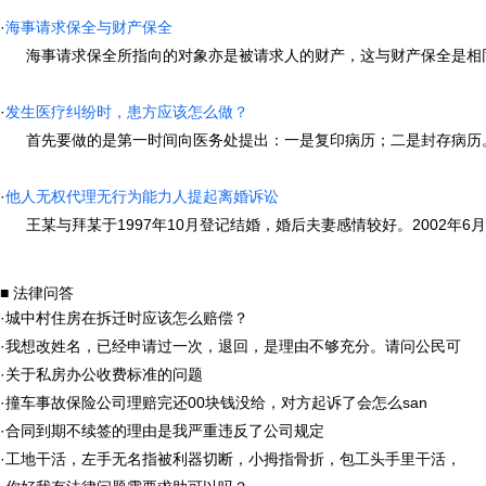
·
海事请求保全与财产保全
海事请求保全所指向的对象亦是被请求人的财产，这与财产保全是相同的
·
发生医疗纠纷时，患方应该怎么做？
首先要做的是第一时间向医务处提出：一是复印病历；二是封存病历。您
·
他人无权代理无行为能力人提起离婚诉讼
王某与拜某于1997年10月登记结婚，婚后夫妻感情较好。2002年6月
■ 法律问答
·
城中村住房在拆迁时应该怎么赔偿？
·
我想改姓名，已经申请过一次，退回，是理由不够充分。请问公民可
·
关于私房办公收费标准的问题
·
撞车事故保险公司理赔完还00块钱没给，对方起诉了会怎么san
·
合同到期不续签的理由是我严重违反了公司规定
·
工地干活，左手无名指被利器切断，小拇指骨折，包工头手里干活，