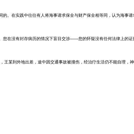
。在实践中往往有人将海事请求保全与财产保全相等同，认为海事请求保全
在没有封存病历的情况下盲目交涉――您的怀疑没有任何法律上的证据；也
，王某到外地出差，途中因交通事故被撞伤，经治疗生活仍不能自理，神智不清