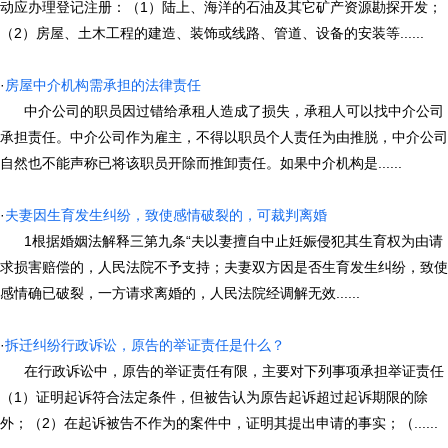
动应办理登记注册：（1）陆上、海洋的石油及其它矿产资源勘探开发；
（2）房屋、土木工程的建造、装饰或线路、管道、设备的安装等......
·
房屋中介机构需承担的法律责任
中介公司的职员因过错给承租人造成了损失，承租人可以找中介公司
承担责任。中介公司作为雇主，不得以职员个人责任为由推脱，中介公司
自然也不能声称已将该职员开除而推卸责任。如果中介机构是......
·
夫妻因生育发生纠纷，致使感情破裂的，可裁判离婚
1根据婚姻法解释三第九条“夫以妻擅自中止妊娠侵犯其生育权为由请
求损害赔偿的，人民法院不予支持；夫妻双方因是否生育发生纠纷，致使
感情确已破裂，一方请求离婚的，人民法院经调解无效......
·
拆迁纠纷行政诉讼，原告的举证责任是什么？
在行政诉讼中，原告的举证责任有限，主要对下列事项承担举证责任
（1）证明起诉符合法定条件，但被告认为原告起诉超过起诉期限的除
外；（2）在起诉被告不作为的案件中，证明其提出申请的事实；（......