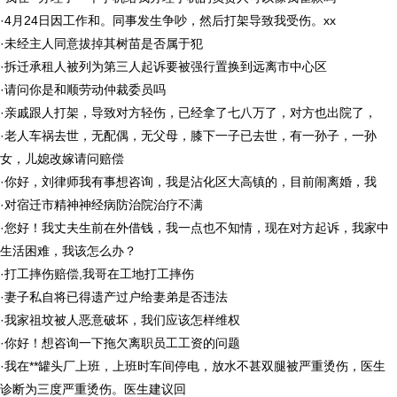
·
4月24日因工作和。同事发生争吵，然后打架导致我受伤。xx
·
未经主人同意拔掉其树苗是否属于犯
·
拆迁承租人被列为第三人起诉要被强行置换到远离市中心区
·
请问你是和顺劳动仲裁委员吗
·
亲戚跟人打架，导致对方轻伤，已经拿了七八万了，对方也出院了，
·
老人车祸去世，无配偶，无父母，膝下一子已去世，有一孙子，一孙
女，儿媳改嫁请问赔偿
·
你好，刘律师我有事想咨询，我是沾化区大高镇的，目前闹离婚，我
·
对宿迁市精神神经病防治院治疗不满
·
您好！我丈夫生前在外借钱，我一点也不知情，现在对方起诉，我家中
生活困难，我该怎么办？
·
打工摔伤赔偿,我哥在工地打工摔伤
·
妻子私自将已得遗产过户给妻弟是否违法
·
我家祖坟被人恶意破坏，我们应该怎样维权
·
你好！想咨询一下拖欠离职员工工资的问题
·
我在**罐头厂上班，上班时车间停电，放水不甚双腿被严重烫伤，医生
诊断为三度严重烫伤。医生建议回