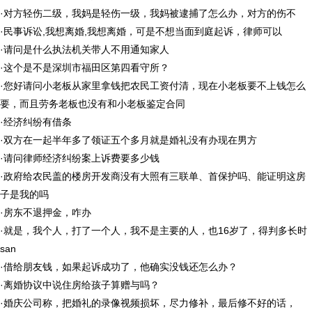
·
对方轻伤二级，我妈是轻伤一级，我妈被逮捕了怎么办，对方的伤不
·
民事诉讼,我想离婚,我想离婚，可是不想当面到庭起诉，律师可以
·
请问是什么执法机关带人不用通知家人
·
这个是不是深圳市福田区第四看守所？
·
您好请问小老板从家里拿钱把农民工资付清，现在小老板要不上钱怎么
要，而且劳务老板也没有和小老板鉴定合同
·
经济纠纷有借条
·
双方在一起半年多了领证五个多月就是婚礼没有办现在男方
·
请问律师经济纠纷案上诉费要多少钱
·
政府给农民盖的楼房开发商没有大照有三联单、首保护吗、能证明这房
子是我的吗
·
房东不退押金，咋办
·
就是，我个人，打了一个人，我不是主要的人，也16岁了，得判多长时
san
·
借给朋友钱，如果起诉成功了，他确实没钱还怎么办？
·
离婚协议中说住房给孩子算赠与吗？
·
婚庆公司称，把婚礼的录像视频损坏，尽力修补，最后修不好的话，