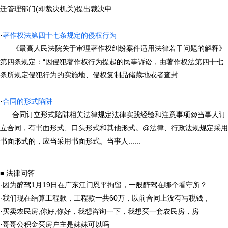
迁管理部门(即裁决机关)提出裁决申......
·
著作权法第四十七条规定的侵权行为
《最高人民法院关于审理著作权纠纷案件适用法律若干问题的解释》
第四条规定：“因侵犯著作权行为提起的民事诉讼，由著作权法第四十七
条所规定侵犯行为的实施地、侵权复制品储藏地或者查封......
·
合同的形式陷阱
合同订立形式陷阱相关法律规定法律实践经验和注意事项@当事人订
立合同，有书面形式、口头形式和其他形式。@法律、行政法规规定采用
书面形式的，应当采用书面形式。当事人......
■ 法律问答
·
因为醉驾1月19日在广东江门恩平拘留，一般醉驾在哪个看守所？
·
我们现在结算工程款，工程款一共60万，以前合同上没有写税钱，
·
买卖农民房,你好,你好，我想咨询一下，我想买一套农民房，房
·
哥哥公积金买房户主是妹妹可以吗