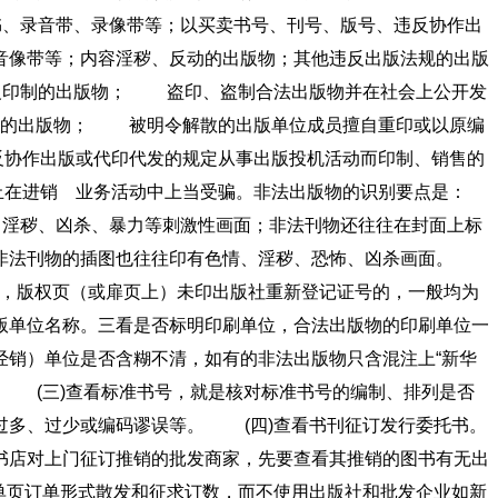
书、录音带、录像带等；以买卖书号、刊号、版号、违反协作出
音像带等；内容淫秽、反动的出版物；其他违反出版法规的出版
义印制的出版物； 盗印、盗制合法出版物并在社会上公开发
制的出版物； 被明令解散的出版单位成员擅自重印或以原编
协作出版或代印代发的规定从事出版投机活动而印制、销售的
在进销 业务活动中上当受骗。非法出版物的识别要点是：
淫秽、凶杀、暴力等刺激性画面；非法刊物还往往在封面上标
非法刊物的插图也往往印有色情、淫秽、恐怖、凶杀画面。
书，版权页（或扉页上）未印出版社重新登记证号的，一般均为
版单位名称。三看是否标明印刷单位，合法出版物的印刷单位一
经销）单位是否含糊不清，如有的非法出版物只含混注上“新华
 (三)查看标准书号，就是核对标准书号的编制、排列是否
过多、过少或编码谬误等。 (四)查看书刊征订发行委托书。
书店对上门征订推销的批发商家，先要查看其推销的图书有无出
单页订单形式散发和征求订数，而不使用出版社和批发企业如新