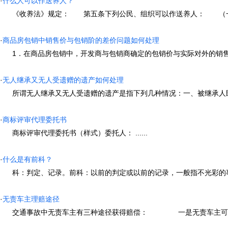
·
什么人可以作送养人？
《收养法》规定： 第五条下列公民、组织可以作送养人： （一）
·
商品房包销中销售价与包销阶的差价问题如何处理
1．在商品房包销中，开发商与包销商确定的包销价与实际对外的销售价之
·
无人继承又无人受遗赠的遗产如何处理
所谓无人继承又无人受遗赠的遗产是指下列几种情况：一、被继承人既无法
·
商标评审代理委托书
商标评审代理委托书（样式）委托人： ......
·
什么是有前科？
科：判定、记录。前科：以前的判定或以前的记录，一般指不光彩的事情
·
无责车主理赔途径
交通事故中无责车主有三种途径获得赔偿： 一是无责车主可以向