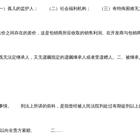
孤儿的监护人； （二）社会福利机构； （三）有特殊困难无力抚
间存在的差价，这是包销商所应收取的销售利润。在开发商与包销商签定包
定继承人，又无遗嘱指定的遗嘱继承人或者受遗赠人。二、被继承人虽然有
。 刑法上所讲的前科，是指曾经被人民法院判处过有期徒刑以上的刑罚
全责方索赔; 二......