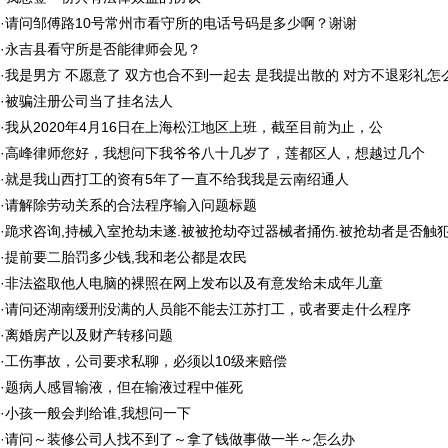
·
请问邹傅路10号常州市看守所的电话号码是多少啊？谢谢
·
永吉县看守所是否能律师会见？
·
我是男方 不愿意了 双方也合不到一起去 是我提出散的 对方不退彩礼怎
·
被骗注册公司当了挂名法人
·
我从2020年4月16日在上海松江地区上班，截至目前为止，公
·
高峰律师您好，我想问下我爷爷八十几岁了，莲都区人，想越过几个
·
就是我山西打工的资有5年了一直不给我我是云南绍通人
·
请解除劳动关系的合法程序输入问题标题
·
跪求咨询,持械入室抢劫未遂.被被抢劫夺过器械者捅伤.被抢劫者是否触犯
·
提前要二胎罚多少钱,我和老公都是农民
·
非法盗取他人电脑的裸照在网上发布以及有意发给未成年儿童
·
请问还湖南缓刑没满的人员能不能去江苏打工，戓者要走什么程序
·
离婚房产以及财产转移问题
·
工伤事故，公司要求私聊，必须以10级来赔偿
·
题病人感冒输液，但在输液过程中催死
·
小孩一般会判给谁,我想问一下
·
请问～装修公司人找不到了～拿了钱做事做一半～怎么办