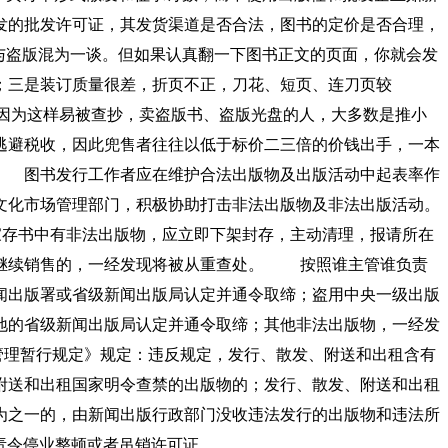
发的批发许可证，其发货渠道是否合法，图书的定价是否合理，
与盗版混为一谈。但如果认真翻一下图书正文的页面，你就会发
；三是装订质量很差，折页不正，刀花、短页、连刀页较
因为这样易被查抄，卖盗版书、盗版光盘的人，大多数是推小
逃避税收，因此兜售者往往以低于标价二三倍的价钱出手，一本
 图书发行工作者应在维护合法出版物及出版活动中起表率作
文化市场管理部门，积极协助打击非法出版物及非法出版活动。
存书中有非法出版物，应立即下架封存，主动清理，报请所在
。继续销售的，一经发现将被从重查处。 按照谁主管谁负责
闻出版署或省级新闻出版局认定并通令取缔；盗用中央一级出版
地的省级新闻出版局认定并通令取缔；其他非法出版物，一经发
理暂行规定》规定：违反规定，发行、散发、附送和出租含有
附送和出租国家明令查禁的出版物的；发行、散发、附送和出租
为之一的，由新闻出版行政部门没收违法发行的出版物和违法所
门责令停业整顿或者吊销许可证。