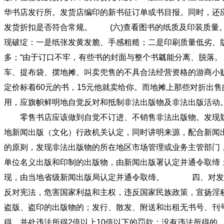
华书店发行所。发货店编印的新书征订单或书目报。同时，还
发货折扣是否符合常规。 (六)查看图书的纸质及印装质量
现破绽：一是纸张发黄发脆、手感粗糙；二是印刷质量低劣、
多；“由于订口不牢，有些书的封面与整个书瓤能分离、脱落
车、提布袋、摆地摊、叫卖兜售的不具合法经营资格的游商小
定价标着60元的书，15元他就卖给你。而地摊上那些对
用，应旗帜鲜明地自觉反对和抵制非法出版物及非法出版活动
零售书店应该做到自觉不订进、不销售非法出版物。发现疑点
地新闻出版（文化）行政机关认定，同时讲明来源，配合新闻
的原则，发现非法出版物的所在地区市场管理或业务主管部门
单位名义出版和印制的出版物，由新闻出版署认定并通令取缔
现，由当地省级新闻出版局认定并通令取缔。 四、对发行
反对宪法，危害国家利益和主权，违反国家民族政策，宣扬淫
盗版、盗印的出版物的；发行、散发、附送和出租无书号、刊
得，并处违法所得2倍以上10倍以下的罚款；没有违法所得的