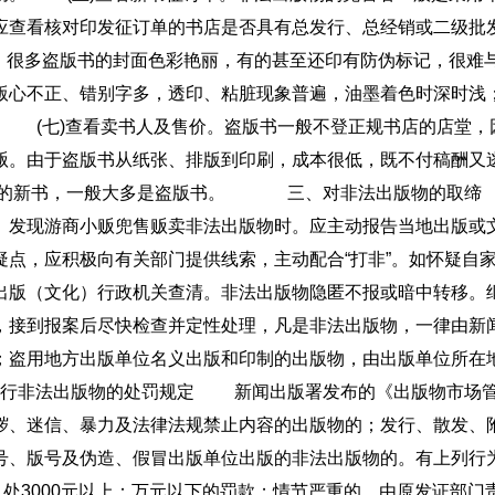
应查看核对印发征订单的书店是否具有总发行、总经销或二级批
。很多盗版书的封面色彩艳丽，有的甚至还印有防伪标记，很难
版心不正、错别字多，透印、粘脏现象普遍，油墨着色时深时浅
。 (七)查看卖书人及售价。盗版书一般不登正规书店的店堂，
贩。由于盗版书从纸张、排版到印刷，成本很低，既不付稿酬又
折出售的新书，一般大多是盗版书。 三、对非法出版物的取缔
。发现游商小贩兜售贩卖非法出版物时。应主动报告当地出版或
，应积极向有关部门提供线索，主动配合“打非”。如怀疑自家
出版（文化）行政机关查清。非法出版物隐匿不报或暗中转移
，接到报案后尽快检查并定性处理，凡是非法出版物，一律由新
；盗用地方出版单位名义出版和印制的出版物，由出版单位所在
非法出版物的处罚规定 新闻出版署发布的《出版物市场管
秽、迷信、暴力及法律法规禁止内容的出版物的；发行、散发、
号、版号及伪造、假冒出版单位出版的非法出版物的。有上列行
，处3000元以上：万元以下的罚款；情节严重的，由原发证部