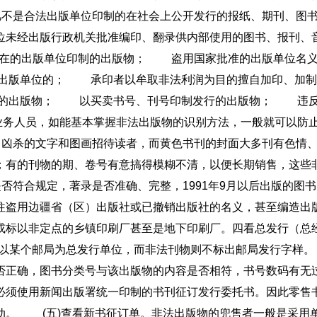
凡不是合法出版单位印制的在社会上公开发行的报纸、期刊、图
位未经出版行政机关批准编印、翻录供内部使用的图书、报刊、
在的出版单位印制的出版物； 盗用国家批准的出版单位名
出版单位的； 承印者以牟取非法利润为目的擅自加印、加
的出版物； 以买卖书号、刊号印制发行的出版物； 违反
员，如能基本掌握非法出版物的识别方法，一般就可以防止
凶杀的文字和图画招待读者，而黄色书刊的封面大多刊有色情、
；有的刊物的期、卷号有意搞得模糊不清，以便长期销售，这些
符合规定，著录是否准确、完整，1991年9月以后出版的图
往盗用边疆省（区）出版社或已撤销出版社的名义，甚至编造出
或标以非定点的乡镇印刷厂甚至是地下印刷厂。四看总发行（总
般以某个邮局为总发行单位，而非法刊物则不标出邮局发行字样。
否正确，图书分类号与该出版物的内容是否相符，书号数码有无
必须使用新闻出版署统一印制的书刊征订发行委托书。因此零售
动。 (五)查看新书征订单。非法出版物的兜售者一般是采用