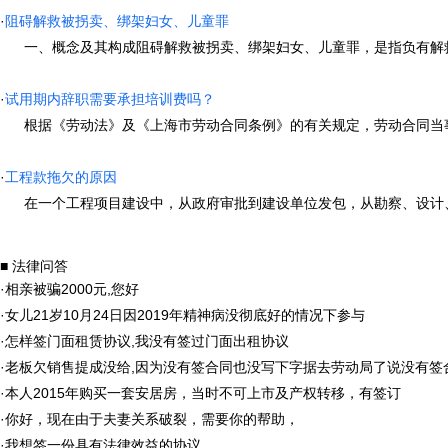
·
阻碍解救被拐卖、绑架妇女、儿童罪
一、概念及其构成阻碍解救被拐卖、绑架妇女、儿童罪，是指负有解救职责
·
试用期内辞职需要承担培训费吗？
根据《劳动法》及《上海市劳动合同条例》的有关规定，劳动合同当事人双
·
工程款拖欠的原因
在一个工程项目建设中，从政府审批到建设单位发包，从勘察、设计、施
■ 法律问答
·
相亲被骗2000元,您好
·
女儿21岁10月24日因2019年精神病没彻底好的情况下参与
·
怎样签门面租赁协议,我没有签过门面出租协议
·
老板欠销售提成没给,因为没有签合同也没写下字据去劳动局了说没有签
·
本人2015年购买一套安居房，当时不可上市及产权转移，有签订
·
你好，现在由于夫妻关系破裂，需要你的帮助，
·
我想签一份具有法律效益的协议