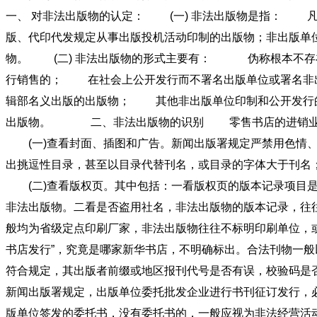
一、 对非法出版物的认定： (一) 非法出版物是指： 
版、代印代发规定从事出版投机活动印制的出版物；非出版单
物。 (二) 非法出版物的形式主要有： 伪称根本不存
行销售的； 在社会上公开发行而不署名出版单位或署名非
辑部名义出版的出版物； 其他非出版单位印制和公开发行
出版物。 二、非法出版物的识别 零售书店的进销业务人
(一)查看封面、插图和广告。新闻出版署规定严禁用色情、
出挑逗性目录，甚至以目录代替刊名，或目录的字体大于刊名
(二)查看版权页。其中包括：一看版权页的版本记录项目是否
非法出版物。二看是否盗用社名，非法出版物的版本记录，往
般均为省级定点印刷厂家，非法出版物往往不标明印刷单位，
书店发行”，究竟是哪家新华书店，不明确标出。合法刊物一
符合规定，其出版者前缀或地区报刊代号是否有误，校验码是
新闻出版署规定，出版单位委托批发企业进行书刊征订发行，
版单位签发的委托书，没有委托书的，一般应视为非法经营活