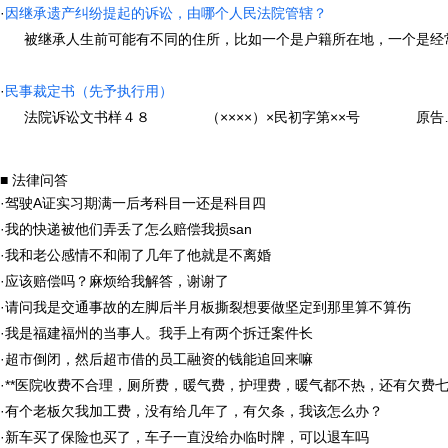
·
因继承遗产纠纷提起的诉讼，由哪个人民法院管辖？
被继承人生前可能有不同的住所，比如一个是户籍所在地，一个是经常居
·
民事裁定书（先予执行用）
法院诉讼文书样４８ （××××）×民初字第××号 原告……（写
■ 法律问答
·
驾驶A证实习期满一后考科目一还是科目四
·
我的快递被他们弄丢了怎么赔偿我损san
·
我和老公感情不和闹了几年了他就是不离婚
·
应该赔偿吗？麻烦给我解答，谢谢了
·
请问我是交通事故的左脚后半月板撕裂想要做坚定到那里算不算伤
·
我是福建福州的当事人。我手上有两个拆迁案件长
·
超市倒闭，然后超市借的员工融资的钱能追回来嘛
·
**医院收费不合理，厕所费，暖气费，护理费，暖气都不热，还有欠费
·
有个老板欠我加工费，没有给几年了，有欠条，我该怎么办？
·
新车买了保险也买了，车子一直没给办临时牌，可以退车吗