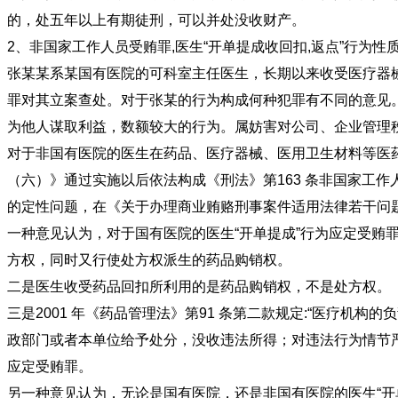
的，处五年以上有期徒刑，可以并处没收财产。
2、非国家工作人员受贿罪,医生“开单提成收回扣,返点
张某某系某国有医院的可科室主任医生，长期以来收受医疗器械
罪对其立案查处。对于张某的行为构成何种犯罪有不同的意见
为他人谋取利益，数额较大的行为。属妨害对公司、企业管理
对于非国有医院的医生在药品、医疗器械、医用卫生材料等医药
（六）》通过实施以后依法构成《刑法》第163 条非国家工
的定性问题，在《关于办理商业贿赂刑事案件适用法
一种意见认为，对于国有医院的医生“开单提成”行为应定受贿
方权，同时又行使处方权派生的药品购销权。
二是医生收受药品回扣所利用的是药品购销权，不是
三是2001 年《药品管理法》第91 条第二款规定:“医疗
政部门或者本单位给予处分，没收违法所得；对违法行为情节严
应定受贿罪。
另一种意见认为，无论是国有医院，还是非国有医院的医生“开