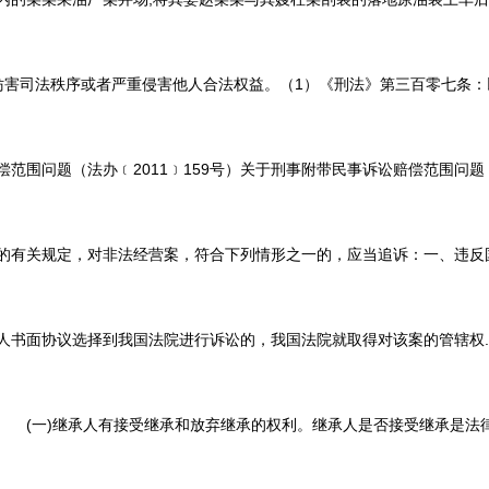
法秩序或者严重侵害他人合法权益。（1）《刑法》第三百零七条：以捏造
问题（法办﹝2011﹞159号）关于刑事附带民事诉讼赔偿范围问题，我
关规定，对非法经营案，符合下列情形之一的，应当追诉：一、违反国家规
选择到我国法院进行诉讼的，我国法院就取得对该案的管辖权.www.njLa
)继承人有接受继承和放弃继承的权利。继承人是否接受继承是法律赋予的