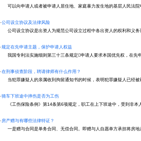
可以向申请人或者被申请人居住地、家庭暴力发生地的基层人民法院申请
·
公司设立协议及法律风险
公司设立协议是出资人为规范公司设立过程中各出资人的权利和义务而签
·
规定在先申请主题，保护申请人权益
我国专利法实施细则第三十三条规定申请人要求本国优先权，在先申请是
·
在刑事侦查阶段，聘请律师有什么作用？
当犯罪嫌疑人的亲属收到拘留通知书的时候，表明犯罪嫌疑人已经被羁押在
·
骑车下班途中摔伤是否为工伤
《工伤保险条例》第14条第6项规定，职工在上下班途中，受到非本人主
·
房产赠与有哪些法律特证？
一是赠与合同是单务合同、无偿合同。即赠与人自愿单方承担将房地产无