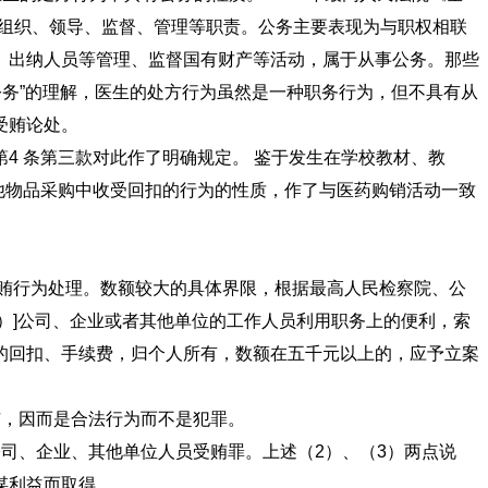
行组织、领导、监督、管理等职责。公务主要表现为与职权相联
、出纳人员等管理、监督国有财产等活动，属于从事公务。那些
公务”的理解，医生的处方行为虽然是一种职务行为，但不具有从
受贿论处。
4 条第三款对此作了明确规定。 鉴于发生在学校教材、教
他物品采购中收受回扣的行为的性质，作了与医药购销活动一致
受贿行为处理。数额较大的具体界限，根据最高人民检察院、公
）]公司、企业或者其他单位的工作人员利用职务上的便利，索
的回扣、手续费，归个人所有，数额在五千元以上的，应予立案
职务上的便利受贿，因而是合法行为而不是犯罪。
司、企业、其他单位人员受贿罪。上述（2）、（3）两点说
上的便利为他人谋利益而取得。