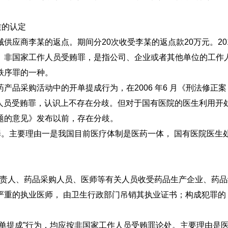
”行为性质的认定
供应商李某的返点。期间分20次收受李某的返点款20万元。2
。非国家工作人员受贿罪，是指公司、企业或者其他单位的工作
秩序罪的一种。
产品采购活动中的开单提成行为，在2006 年6 月《刑法修正
作人员受贿罪，认识上不存在分歧。但对于国有医院的医生利用
律若干问题的意见》发布以前，存在分歧。
罪。主要理由一是我国目前医疗体制是医药一体， 国有医院医
处方权。
机构的负责人、药品采购人员、医师等有关人员收受药品生产企业、
重的执业医师， 由卫生行政部门吊销其执业证书；构成犯罪的，
单提成”行为，均应按非国家工作人员受贿罪论处。主要理由是医生