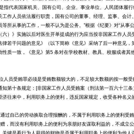
，是指代表国家机关、国有公司、企业、事业单位、人民团体履
关工作人员依法履行职责，国有公司的董事、经理、监事、会计
等所从事的工作，一般不认为是公务。”根据《纪要》对“从事
（六）》实施以后对医生开单提成的行为应当按非国家工作人员
律若干问题的意见》（以下简称《意见》采纳了后一种意见，第
动性质一致，《意见》第5 条对在学校教材、教具、校服或者其
界限。
单位人员受贿罪必须是受贿数额较大的，不足较大数额的按一般
知第十条规定：[非国家工作人员受贿案（刑法第一百六十三条
经济往来中，利用职务上的便利，违反国家规定，收受各种名义
范围内，通过自己的劳动换取合理报酬的，不属于利用
馈赠，而没有利用职务上的便利为亲朋好友谋取利益的，不成立公
的界限，关键是看行为人获得的财物是否属于利用职务