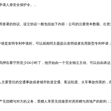
人身安全保护令。...
署的协议。设立协议一般包括如下内容：公司的注册资本数额、出资方式和
发明专利申请的，可以就相同主题提出发明或者实用新型专利申请；在先申
看守所至少24小时了，他开始由一个完全独立主动、可以自由表达自己思
要责任的交通事故或者城市轨道交通、客运轮渡、火车事故伤害的，应当认定
偿赠与对方的义务，受赠人享受无偿接受对房所赠与房地产的权利；二是赠