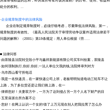
房屋各项权益的总和，即房屋所有者对该房屋财产的占有、使用、收益和
处分的权利。...
·
企业规章制度中的法律风险
企业在制定规章制度时，必须仔细考虑，尽量降低法律风险。第一，
规章制度的有效性。《最高人民法院关于审理劳动争议案件适用法律若干
问题的解释》（2001）第19条规定：用人单位根据《劳......
■ 法律问答
·
由茶陵县法院转交段小平与鑫祥新能源有限公司买车纠纷案，茶陵县
·
如何强制执行,你好,你好,一法人单位欠我的钱,法院终审判对方
·
乌市西山看守所电话
·
我是一名快递员，在一家快递公司上班，老板明明知道电动三轮车不让
上路，为了多拉货还是让我们骑上路，在一
·
律师您好！夫妻双方中，一方为了达到侵占另一方个人名下财产的目
·
五里庙派出所办案不公
·
您好！在网上认识一个女的!借了上万元现在别人把我拉黑了怎么办