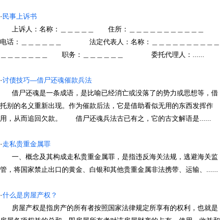
·
民事上诉书
上诉人：名称：＿＿＿＿＿ 住所：＿＿＿＿＿＿＿＿＿＿＿
电话：＿＿＿＿＿＿ 法定代表人：名称：＿＿＿＿＿＿＿＿＿＿
＿＿＿＿＿＿＿ 职务：＿＿＿＿＿＿ 委托代理人：......
·
讨债技巧—借尸还魂催款兵法
借尸还魂是一条成语，是比喻已经消亡或没落了的势力或思想等，借
托别的名义重新出现。作为催款后法，它是借助看似无用的东西发挥作
用，从而追回欠款。 借尸还魂兵法古已有之，它的古文解语是......
·
走私贵重金属罪
一、概念及其构成走私贵重金属罪，是指违反海关法规，逃避海关监
管，将国家禁止出口的黄金、白银和其他贵重金属非法携带、运输、......
·
什么是房屋产权？
房屋产权是指房产的所有者按照国家法律规定所享有的权利，也就是