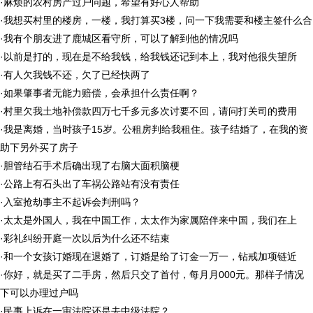
·
麻烦的农村房产过户问题，希望有好心人帮助
·
我想买村里的楼房，一楼，我打算买3楼，问一下我需要和楼主签什么合
·
我有个朋友进了鹿城区看守所，可以了解到他的情况吗
·
以前是打的，现在是不给我钱，给我钱还记到本上，我对他很失望所
·
有人欠我钱不还，欠了已经快两了
·
如果肇事者无能力赔偿，会承担什么责任啊？
·
村里欠我土地补偿款四万七千多元多次讨要不回，请问打关司的费用
·
我是离婚，当时孩子15岁。公租房判给我租住。孩子结婚了，在我的资
助下另外买了房子
·
胆管结石手术后确出现了右脑大面积脑梗
·
公路上有石头出了车祸公路站有没有责任
·
入室抢劫事主不起诉会判刑吗？
·
太太是外国人，我在中国工作，太太作为家属陪伴来中国，我们在上
·
彩礼纠纷开庭一次以后为什么还不结束
·
和一个女孩订婚现在退婚了，订婚是给了订金一万一，钻戒加项链近
·
你好，就是买了二手房，然后只交了首付，每月月000元。那样子情况
下可以办理过户吗
·
民事上诉在一审法院还是去中级法院？