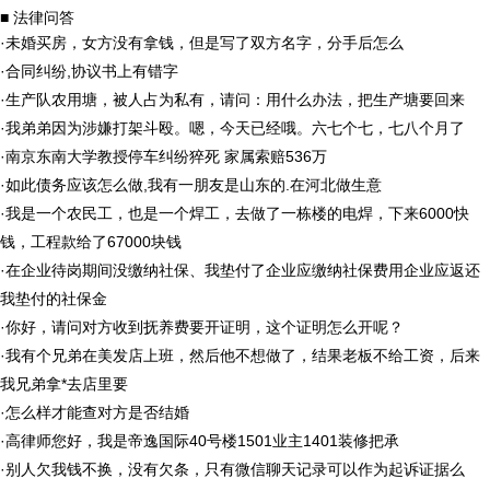
■ 法律问答
·
未婚买房，女方没有拿钱，但是写了双方名字，分手后怎么
·
合同纠纷,协议书上有错字
·
生产队农用塘，被人占为私有，请问：用什么办法，把生产塘要回来
·
我弟弟因为涉嫌打架斗殴。嗯，今天已经哦。六七个七，七八个月了
·
南京东南大学教授停车纠纷猝死 家属索赔536万
·
如此债务应该怎么做,我有一朋友是山东的.在河北做生意
·
我是一个农民工，也是一个焊工，去做了一栋楼的电焊，下来6000快
钱，工程款给了67000块钱
·
在企业待岗期间没缴纳社保、我垫付了企业应缴纳社保费用企业应返还
我垫付的社保金
·
你好，请问对方收到抚养费要开证明，这个证明怎么开呢？
·
我有个兄弟在美发店上班，然后他不想做了，结果老板不给工资，后来
我兄弟拿*去店里要
·
怎么样才能查对方是否结婚
·
高律师您好，我是帝逸国际40号楼1501业主1401装修把承
·
别人欠我钱不换，没有欠条，只有微信聊天记录可以作为起诉证据么