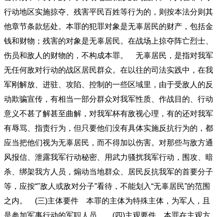
行动地区实施掠夺、残害平民百姓等行为的，则按本法分则其
他章节条款惩处。本罪的犯罪对象是无辜居民的财产，包括金
钱和财物；残害的对象是无辜居民。在战场上掠夺阵亡烈士、
伤员和敌人的财物的，不构成本罪。 无辜居民，是指对我军
无任何敌对行动的战区居民群众。在以往的司法实践中，在我
军刚解放、进驻、攻陷、控制的一些区域里，由于受敌人的反
动欺骗宣传，有相当一部分群众对我军性质、作战目的、行动
意义不甚了解甚至曲解，对我军杯有敌视心理，有的还对我军
有辱骂、指责行为，但只要他们没有具体实施反抗行为的，都
应当把他们视为无辜居民，而不得加以伤害。对那些与敌方通
风报信、泄露我军行动秘密、用武力骚扰我军行动，围攻、暗
杀、绑架我方人员，煽动当地群众、居民反抗我军的首要分子
等，应按“"敌人或敌对分子”看待，不能划入“无辜居民”的范围
之内。 (三)主体要件 本罪的主体为特殊主体，为军人，且
是参加军事行动的军职人员。 (四)主观要件 本罪在主观方