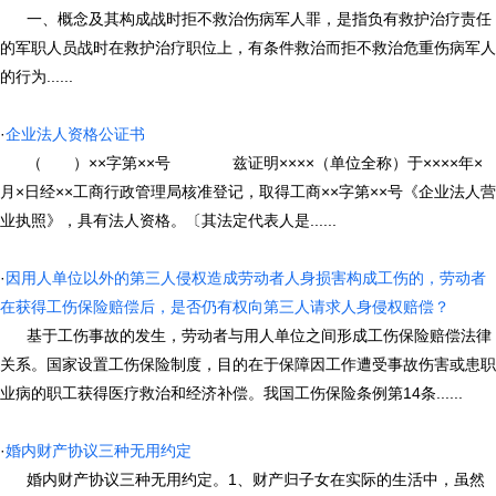
一、概念及其构成战时拒不救治伤病军人罪，是指负有救护治疗责任
的军职人员战时在救护治疗职位上，有条件救治而拒不救治危重伤病军人
的行为......
·
企业法人资格公证书
（ ）××字第××号 兹证明××××（单位全称）于××××年×
月×日经××工商行政管理局核准登记，取得工商××字第××号《企业法人营
业执照》，具有法人资格。〔其法定代表人是......
·
因用人单位以外的第三人侵权造成劳动者人身损害构成工伤的，劳动者
在获得工伤保险赔偿后，是否仍有权向第三人请求人身侵权赔偿？
基于工伤事故的发生，劳动者与用人单位之间形成工伤保险赔偿法律
关系。国家设置工伤保险制度，目的在于保障因工作遭受事故伤害或患职
业病的职工获得医疗救治和经济补偿。我国工伤保险条例第14条......
·
婚内财产协议三种无用约定
婚内财产协议三种无用约定。1、财产归子女在实际的生活中，虽然