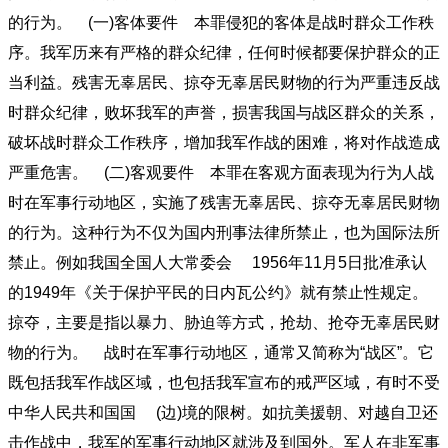
的行为。 (一)客体要件 本罪侵犯的客体是战时群众工作秩
序。我军历来有严格的群众纪律，任何时候都要保护群众的正
当利益。残害无辜居民、掠夺无辜居民财物的行为严重违反战
时群众纪律，败坏我军的声誉，损害我国与战区群众的关系，
破坏战时群众工作秩序，增加我军作战的困难，将对作战造成
严重危害。 (二)客观要件 本罪在客观方面表现为行为人战
时在军事行动地区，实施了残害无辜居民、掠夺无辜居民财物
的行为。这种行为不仅为国内刑事法律所禁止，也为国际法所
禁止。例如我国全国人大常委会 1956年11月5日批准承认
的1949年《关于保护平民的日内瓦公约》就有禁止性规定。
掠夺，主要是指以暴力、胁迫等方式，抢劫、抢夺无辜居民财
物的行为。 战时在军事行动地区，通常又简称为“战区”。它
既包括我军作战区域，也包括我军宣布的戒严区域，有时不受
中华人民共和国国 (边)境的限树。如抗美援朝、对越自卫还
击作战中，我军的军事行动地区就涉及到国外。军人在非军事