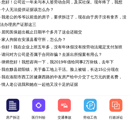
·
您好！公司近一年未与本人签劳动合同，及买社保。现年终了，我想
·
个人无法提供证据该怎么办？
·
我老公的爷爷以前造的房子，要求拆迁了，现在由于房子没有拿齐，没
法办理房产证那这三
·
居民医保超出截止日期半个多月了这会还能交
·
家人拘留在安溪县看守所，怎么办？
·
你好！我在企业上班五年多，没有年休假没有按劳动法规定支付加班
·
请问对方公司是否属于合同诈骗？去派出所报案有用么？
·
律师您好！我想咨询一下，我2019年借给同事2万块钱，去年下
·
我在黟县碧阳镇，关于淼工地上干活。脸上被锯，长达15公分现在
·
我在洛阳市西工区健康西路的中友房产给中介交了七万元的更名费，
·
情人老公说我和她在一起他又没十足的证据
房产拆迁
医疗纠纷
交通事故
劳动工伤
行政诉讼