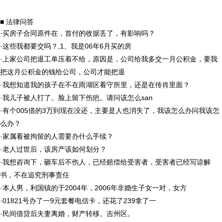
■ 法律问答
·
买房子合同原件在，首付的收据丢了，有影响吗？
·
这些我都要交吗？,1、我是06年6月买的房
·
上家公司把退工单压着不给，原因是，公司给我多交一月公积金，要我
把这月公积金的钱给公司，公司才能把退
·
我想知道我的孩子在不在雨湖区看守所里，还是在传肖里面？
·
我儿子被人打了。脸上留下伤疤。请问该怎么san
·
有个005借的3万到现在没还，主要是人也消失了，我该怎么办问我该怎
么办？
·
家属看被拘留的人需要办什么手续？
·
老人过世后，该房产该如何划分？
·
我想咨询下，砸车后不伤人，已经赔偿给受害者，受害者已经写谅解
书，不在追究刑事责任
·
本人男，利国镇的于2004年，2006年非婚生子女一对，女方
·
01821号办了一9元套餐电信卡，还花了239拿了一
·
民间借贷后夫妻离婚，财产转移。吉州区。