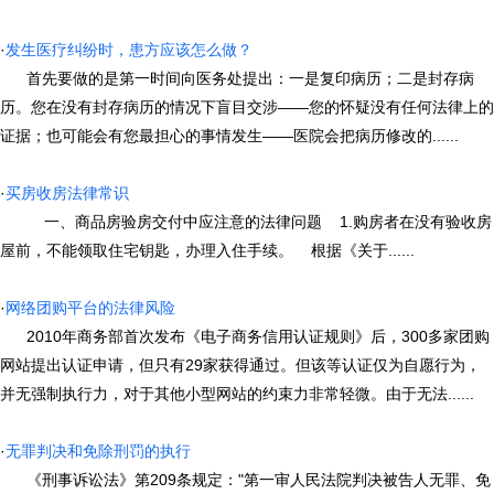
·
发生医疗纠纷时，患方应该怎么做？
首先要做的是第一时间向医务处提出：一是复印病历；二是封存病
历。您在没有封存病历的情况下盲目交涉――您的怀疑没有任何法律上的
证据；也可能会有您最担心的事情发生——医院会把病历修改的......
·
买房收房法律常识
一、商品房验房交付中应注意的法律问题 1.购房者在没有验收房
屋前，不能领取住宅钥匙，办理入住手续。 根据《关于......
·
网络团购平台的法律风险
2010年商务部首次发布《电子商务信用认证规则》后，300多家团购
网站提出认证申请，但只有29家获得通过。但该等认证仅为自愿行为，
并无强制执行力，对于其他小型网站的约束力非常轻微。由于无法......
·
无罪判决和免除刑罚的执行
《刑事诉讼法》第209条规定："第一审人民法院判决被告人无罪、免