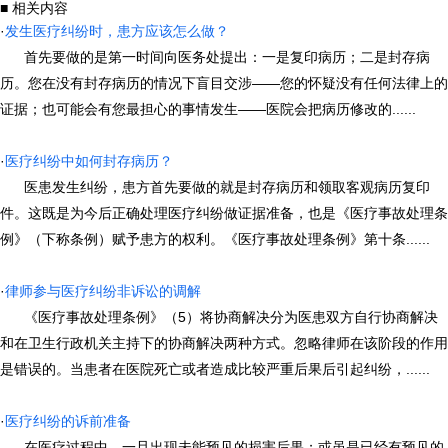
■ 相关内容
·
发生医疗纠纷时，患方应该怎么做？
首先要做的是第一时间向医务处提出：一是复印病历；二是封存病
历。您在没有封存病历的情况下盲目交涉――您的怀疑没有任何法律上的
证据；也可能会有您最担心的事情发生——医院会把病历修改的......
·
医疗纠纷中如何封存病历？
医患发生纠纷，患方首先要做的就是封存病历和领取客观病历复印
件。这既是为今后正确处理医疗纠纷做证据准备，也是《医疗事故处理条
例》（下称条例）赋予患方的权利。《医疗事故处理条例》第十条......
·
律师参与医疗纠纷非诉讼的调解
《医疗事故处理条例》（5）将协商解决分为医患双方自行协商解决
和在卫生行政机关主持下的协商解决两种方式。忽略律师在该阶段的作用
是错误的。当患者在医院死亡或者造成比较严重后果后引起纠纷，......
·
医疗纠纷的诉前准备
在医疗过程中，一旦出现未能预见的损害后果；或虽是已经有预见的