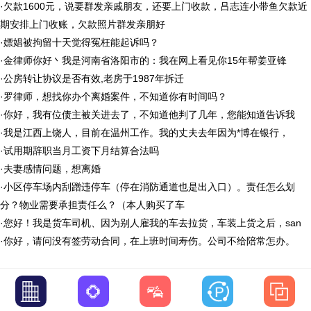
·
欠款1600元，说要群发亲戚朋友，还要上门收款，吕志连小带鱼欠款近
期安排上门收账，欠款照片群发亲朋好
·
嫖娼被拘留十天觉得冤枉能起诉吗？
·
金律师你好丶我是河南省洛阳市的：我在网上看见你15年帮姜亚锋
·
公房转让协议是否有效,老房于1987年拆迁
·
罗律师，想找你办个离婚案件，不知道你有时间吗？
·
你好，我有位债主被关进去了，不知道他判了几年，您能知道告诉我
·
我是江西上饶人，目前在温州工作。我的丈夫去年因为*博在银行，
·
试用期辞职当月工资下月结算合法吗
·
夫妻感情问题，想离婚
·
小区停车场内刮蹭违停车（停在消防通道也是出入口）。责任怎么划
分？物业需要承担责任么？（本人购买了车
·
您好！我是货车司机、因为别人雇我的车去拉货，车装上货之后，san
·
你好，请问没有签劳动合同，在上班时间寿伤。公司不给陪常怎办。