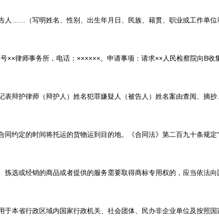
（写明姓名、性别、出生年月日、民族、籍贯、职业或工作单位和职务、
××律师事务所，电话：××××××。申请事项：请求××人民检察院向B收集调
护律师（辩护人）姓名犯罪嫌疑人（被告人）姓名案由查阅、摘抄....
定的时间将托运的货物运到目的地。《合同法》第二百九十条规定“承运人
或经销的商品或者提供的服务需要取得商标专用权的，应当依法向国家工商
省行政区域内国家行政机关、社会团体、民办非企业单位及按照国家规..