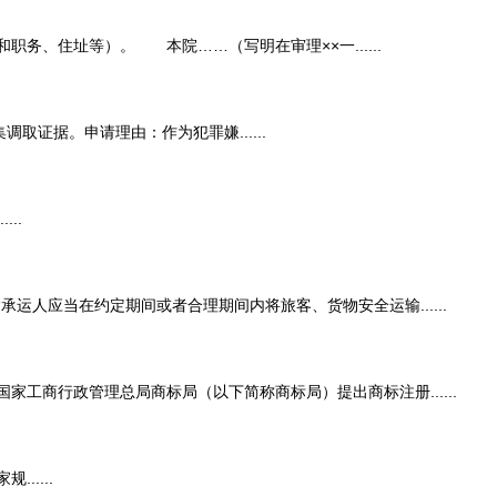
住址等）。 本院……（写明在审理××一......
取证据。申请理由：作为犯罪嫌......
..
应当在约定期间或者合理期间内将旅客、货物安全运输......
行政管理总局商标局（以下简称商标局）提出商标注册......
....