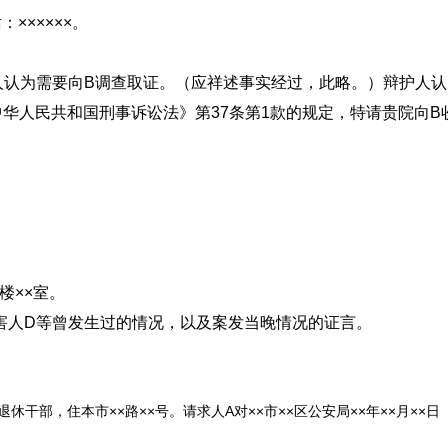
××××××。
人认为需要向B调查取证。（应祥述事实经过，此略。）辩护人认
华人民共和国刑事诉讼法》第37条第1款的规定，特请贵院向B
楼××室。
害人D等曾发生过的情况，以及案发当晚情况的证言。
干部，住本市××路××号。请求人A对××市××区公安局××年××月××日（）字