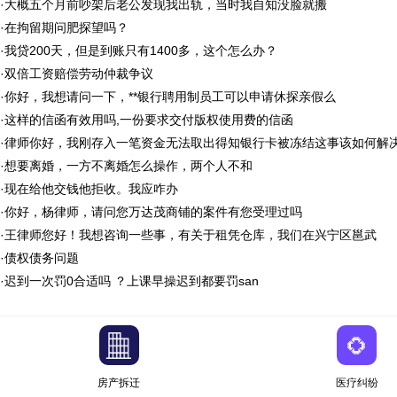
·
大概五个月前吵架后老公发现我出轨，当时我自知没脸就搬
·
在拘留期问肥探望吗？
·
我贷200天，但是到账只有1400多，这个怎么办？
·
双倍工资赔偿劳动仲裁争议
·
你好，我想请问一下，**银行聘用制员工可以申请休探亲假么
·
这样的信函有效用吗,一份要求交付版权使用费的信函
·
律师你好，我刚存入一笔资金无法取出得知银行卡被冻结这事该如何解
·
想要离婚，一方不离婚怎么操作，两个人不和
·
现在给他交钱他拒收。我应咋办
·
你好，杨律师，请问您万达茂商铺的案件有您受理过吗
·
王律师您好！我想咨询一些事，有关于租凭仓库，我们在兴宁区邕武
·
债权债务问题
·
迟到一次罚0合适吗 ？上课早操迟到都要罚san
房产拆迁
医疗纠纷