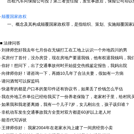
出租汽车向保险公司投了第三者责任险，发生事故后，保险公司却以伤者
·
颠覆国家政权
一、概念及其构成颠覆国家政权罪，是指组织、策划、实施颠覆国家政权、
■ 法律问答
·
刘律师您好我去年七月份在无锡打工在工地上认识一个外地四川的男
·
买房付了首付，没办房贷，现在房地产要退我钱，他有权退我钱吗，我
·
你好！想问下，出了交通事故何时开始提交伤残鉴定报告，我妈出院
·
向律师你好！请咨询一下，再婚10几年了合法夫妻，假如有一方病
·
请问酒驾可以探监吗
·
快递寄的都是户口本的复印件还有协议书，如果丢了价钱怎么平估
·
我在外地工作单位已经给我买了一份养老保险了，老家村子里，给村民
·
如果我和我老婆离婚，我有一个儿子7岁，女儿刚出生，孩子该归谁？
·
非机动车发生交通事故我方全责对双方都是60岁以上老人对
·
能否代写诉状
·
王律师你好： 我家2004年在老家水沟上建了一间房经营小卖