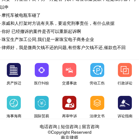
以申
·
摩托车被电瓶车碰了
·
亲戚和人打架对方说有关系，要追究刑事责任，有什么依据
·
你好 已经撤诉的案件是否可以重新起诉啊
·
珠宝生产加工公同,我们是一家珠宝电子商务企业
·
律师好，我是微商欠钱不还的问题,有些客户欠钱不还,催款也不回
房产拆迁
医疗纠纷
交通事故
劳动工伤
行政诉讼
海事海商
国际贸易
再审申诉
法律文书
诉讼指南
电话咨询
.|.
短信咨询
.|.
留言咨询
©Copyright Reserverd
南京律师