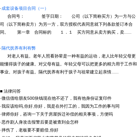
·
成套设备项目合同（一）
合同号： 签字日期： 公司（以下简称买方）为一方与公
司（以下简称卖方）为另一方，双方授权代表同意就下列条款签订本合
同。 第一章 合同标的 １．１ 买方同意从卖方购买，卖......
·
隔代抚养有利有弊
对老人有益。老年人照看孙辈是一种有益的运动，老人比年轻父母更
能懂得孩子的健康。对父母有益。年轻父母可以把更多的精力用于工作和
事业。对孩子有益。隔代抚养有利于孩子与祖辈建立起亲情......
■ 法律问答
·
微信借给朋友500块钱现在他不还了，我有他身份证复印件
·
我应该给吗,你好,你好，我是在外打工的，我因为工作的事与同
·
律师你好，咨询一下关于房屋拆迁补偿的相关事项，方便吗
·
恶作剧人身攻击报警后要是被查到会怎样
·
摔伤了，老板要不要赔偿,你好