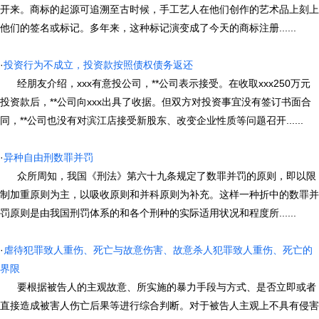
开来。商标的起源可追溯至古时候，手工艺人在他们创作的艺术品上刻上
他们的签名或标记。多年来，这种标记演变成了今天的商标注册......
·
投资行为不成立，投资款按照债权债务返还
经朋友介绍，xxx有意投公司，**公司表示接受。在收取xxx250万元
投资款后，**公司向xxx出具了收据。但双方对投资事宜没有签订书面合
同，**公司也没有对滨江店接受新股东、改变企业性质等问题召开......
·
异种自由刑数罪并罚
众所周知，我国《刑法》第六十九条规定了数罪并罚的原则，即以限
制加重原则为主，以吸收原则和并科原则为补充。这样一种折中的数罪并
罚原则是由我国刑罚体系的和各个刑种的实际适用状况和程度所......
·
虐待犯罪致人重伤、死亡与故意伤害、故意杀人犯罪致人重伤、死亡的
界限
要根据被告人的主观故意、所实施的暴力手段与方式、是否立即或者
直接造成被害人伤亡后果等进行综合判断。对于被告人主观上不具有侵害