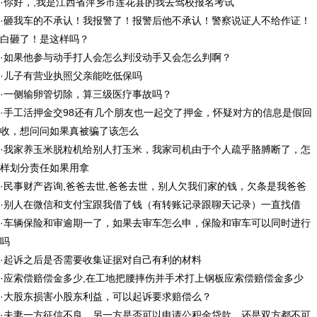
·
你好，,我是江西省萍乡市莲花县的我去驾校报名考试
·
砸我车的不承认！我报警了！报警后他不承认！警察说证人不给作证！
白砸了！是这样吗？
·
如果他参与动手打人会怎么判没动手又会怎么判啊？
·
儿子有营业执照父亲能吃低保吗
·
一侧输卵管切除，算三级医疗事故吗？
·
手工活押金交98还有几个朋友也一起交了押金，怀疑对方的信息是假回
收，想问问如果真被骗了该怎么
·
我家养玉米脱粒机给别人打玉米，我家司机由于个人疏乎胳膊断了，怎
样划分责任如果用拿
·
民事财产咨询,爸爸去世,爸爸去世，别人欠我们家的钱，欠条是我爸爸
·
别人在微信和支付宝跟我借了钱（有转账记录跟聊天记录）一直找借
·
车辆保险和审逾期一了，如果去审车怎么申，保险和审车可以同时进行
吗
·
起诉之后是否需要收集证据对自己有利的材料
·
应索偿赔偿金多少,在工地把腰摔伤并手术打上钢板应索偿赔偿金多少
·
大股东损害小股东利益，可以起诉要求赔偿么？
·
夫妻一方征信不良，另一方是否可以申请公积金贷款，还是双方都不可