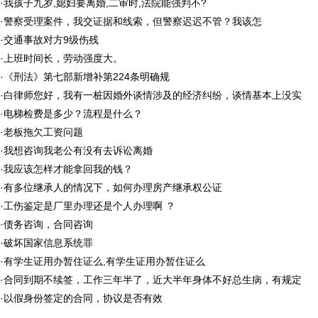
·
我孩子九岁,媳妇要离婚,二审时,法院能强判不?
·
警察受理案件，我交证据和线索，但警察迟迟不管？我该怎
·
交通事故对方9级伤残
·
上班时间长，劳动强度大。
·
《刑法》第七部新增补第224条明确规
·
白律师您好，我有一桩因婚外谈情涉及的经济纠纷，谈情基本上没实
·
电梯检费是多少？流程是什么？
·
老板拖欠工资问题
·
我想咨询我老公有没有去诉讼离婚
·
我应该怎样才能拿回我的钱？
·
有多位继承人的情况下，如何办理房产继承权公证
·
工伤鉴定是厂里办理还是个人办理啊 ？
·
债务咨询，合同咨询
·
破坏国家信息系统罪
·
有学生证用办暂住证么,有学生证用办暂住证么
·
合同到期不续签，工作三年半了，近大半年身体不好总生病，有规定
·
以假身份签定的合同，协议是否有效