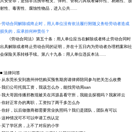
共安全罪，是指非法携带枪支、弹药、管制刀具或者爆炸性、易燃性、放
射性、毒害性、腐蚀性物品，进入公共......
·
劳动合同解除或终止时，用人单位没有依法履行附随义务给劳动者造成
损失的，应承担何种责任？
《劳动合同法》第五十条：用人单位应当在解除或者终止劳动合同时
出具解除或者终止劳动合同的证明，并在十五日内为劳动者办理档案和社
会保险关系转移手续。第八十九条：用人单位违反本法......
■ 法律问答
·
从东莞长安到惠州仲恺购买预售期房请律师陪同参与把关怎么收费
·
我们公司托我工资，我该怎么办，能找劳动局san
·
我大哥因传播邪教现被关在洱源县看守所，我能去探视吗？我家祥云
·
你好正常办的离职，工资扣了两千多怎么办
·
你好，以后做微商都需要营业执照吗？我们是团队，团队有可以
·
这种情况可不可以申请工伤认定
·
买了学区房，上不了对应的小学