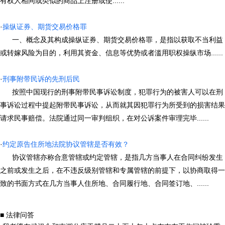
有权人相同或类似的商品上注册或使......
·
操纵证券、期货交易价格罪
一、概念及其构成操纵证券、期货交易价格罪，是指以获取不当利益
或转嫁风险为目的，利用其资金、信息等优势或者滥用职权操纵市场......
·
刑事附带民诉的先刑后民
按照中国现行的刑事附带民事诉讼制度，犯罪行为的被害人可以在刑
事诉讼过程中提起附带民事诉讼，从而就其因犯罪行为所受到的损害结果
请求民事赔偿。法院通过同一审判组织，在对公诉案件审理完毕......
·
约定原告住所地法院协议管辖是否有效？
协议管辖亦称合意管辖或约定管辖，是指几方当事人在合同纠纷发生
之前或发生之后，在不违反级别管辖和专属管辖的前提下，以协商取得一
致的书面方式在几方当事人住所地、合同履行地、合同签订地、......
■ 法律问答