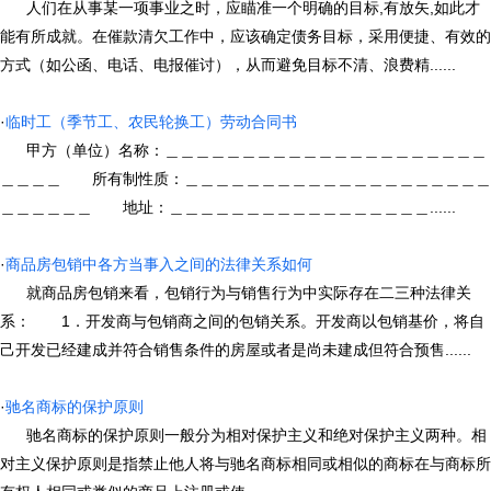
人们在从事某一项事业之时，应瞄准一个明确的目标,有放矢,如此才
能有所成就。在催款清欠工作中，应该确定债务目标，采用便捷、有效的
方式（如公函、电话、电报催讨），从而避免目标不清、浪费精......
·
临时工（季节工、农民轮换工）劳动合同书
甲方（单位）名称：＿＿＿＿＿＿＿＿＿＿＿＿＿＿＿＿＿＿＿＿＿
＿＿＿＿ 所有制性质：＿＿＿＿＿＿＿＿＿＿＿＿＿＿＿＿＿＿＿＿
＿＿＿＿＿＿ 地址：＿＿＿＿＿＿＿＿＿＿＿＿＿＿＿＿＿......
·
商品房包销中各方当事入之间的法律关系如何
就商品房包销来看，包销行为与销售行为中实际存在二三种法律关
系： 1．开发商与包销商之间的包销关系。开发商以包销基价，将自
己开发已经建成并符合销售条件的房屋或者是尚未建成但符合预售......
·
驰名商标的保护原则
驰名商标的保护原则一般分为相对保护主义和绝对保护主义两种。相
对主义保护原则是指禁止他人将与驰名商标相同或相似的商标在与商标所