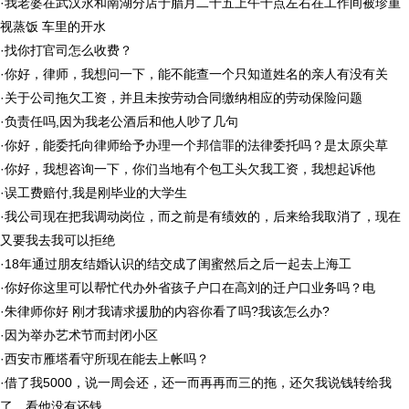
·
我老婆在武汉永和南湖分店于腊月二十五上午十点左右在工作间被珍重
视蒸饭 车里的开水
·
找你打官司怎么收费？
·
你好，律师，我想问一下，能不能查一个只知道姓名的亲人有没有关
·
关于公司拖欠工资，并且未按劳动合同缴纳相应的劳动保险问题
·
负责任吗,因为我老公酒后和他人吵了几句
·
你好，能委托向律师给予办理一个邦信罪的法律委托吗？是太原尖草
·
你好，我想咨询一下，你们当地有个包工头欠我工资，我想起诉他
·
误工费赔付,我是刚毕业的大学生
·
我公司现在把我调动岗位，而之前是有绩效的，后来给我取消了，现在
又要我去我可以拒绝
·
18年通过朋友结婚认识的结交成了闺蜜然后之后一起去上海工
·
你好你这里可以帮忙代办外省孩子户口在高刘的迁户口业务吗？电
·
朱律师你好 刚才我请求援肋的内容你看了吗?我该怎么办?
·
因为举办艺术节而封闭小区
·
西安市雁塔看守所现在能去上帐吗？
·
借了我5000，说一周会还，还一而再再而三的拖，还欠我说钱转给我
了，看他没有还钱