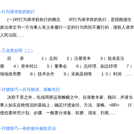
·
行为请求权的执行
(一)对行为请求权执行的概念 对行为请求权的执行，是指根据生
效法律文书一方当事人有义务履行一定的行为而拒不履行的，债权人请求
人民法院......
·
工业类合同（二）
目 录 １）总则 ２）注册资本 ３）批准及注
册 ４）资本转让 ５）董事会 ６）总经理、副总经理 ７）
场地使用费 ８）技术合作 ９）采购及销售 １０）利润 ......
·
讨债技巧—兵马慎动，策略先行
决胜千里之外，先须周密运筹帷幄之中。在请教专家、顾问，并请当
事人如实反映情况的基础上，确定讨债途径、方法、策略。<BR> 讨
债也要研究计划、步骤。一般要分准备、软磨、强攻、扫尾......
·
讨债技巧—有的放矢催款兵法