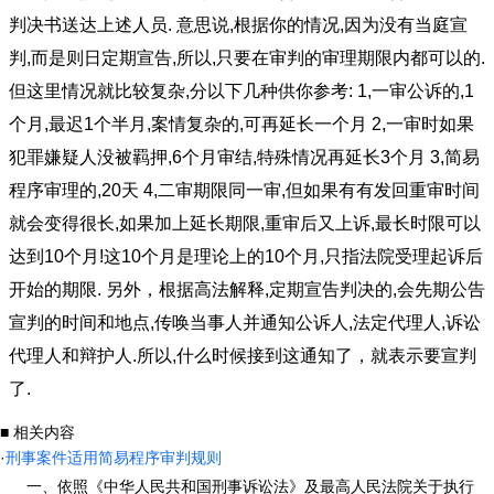
判决书送达上述人员. 意思说,根据你的情况,因为没有当庭宣
判,而是则日定期宣告,所以,只要在审判的审理期限内都可以的.
但这里情况就比较复杂,分以下几种供你参考: 1,一审公诉的,1
个月,最迟1个半月,案情复杂的,可再延长一个月 2,一审时如果
犯罪嫌疑人没被羁押,6个月审结,特殊情况再延长3个月 3,简易
程序审理的,20天 4,二审期限同一审,但如果有有发回重审时间
就会变得很长,如果加上延长期限,重审后又上诉,最长时限可以
达到10个月!这10个月是理论上的10个月,只指法院受理起诉后
开始的期限. 另外，根据高法解释,定期宣告判决的,会先期公告
宣判的时间和地点,传唤当事人并通知公诉人,法定代理人,诉讼
代理人和辩护人.所以,什么时候接到这通知了，就表示要宣判
了.
■ 相关内容
·
刑事案件适用简易程序审判规则
一、依照《中华人民共和国刑事诉讼法》及最高人民法院关于执行