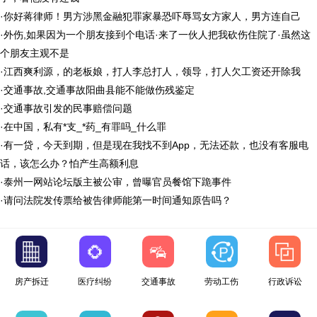
·
你好蒋律师！男方涉黑金融犯罪家暴恐吓辱骂女方家人，男方连自己
·
外伤,如果因为一个朋友接到个电话·来了一伙人把我砍伤住院了·虽然这
个朋友主观不是
·
江西爽利源，的老板娘，打人李总打人，领导，打人欠工资还开除我
·
交通事故,交通事故阳曲县能不能做伤残鉴定
·
交通事故引发的民事赔偿问题
·
在中国，私有*支_*药_有罪吗_什么罪
·
有一贷，今天到期，但是现在我找不到App，无法还款，也没有客服电
话，该怎么办？怕产生高额利息
·
泰州一网站论坛版主被公审，曾曝官员餐馆下跪事件
·
请问法院发传票给被告律师能第一时间通知原告吗？
房产拆迁
医疗纠纷
交通事故
劳动工伤
行政诉讼