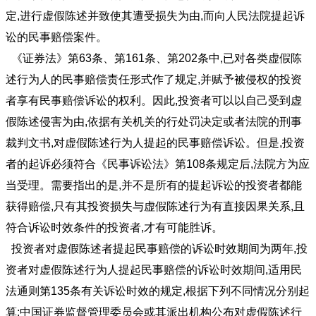
定,进行虚假陈述并致使其遭受损失为由,而向人民法院提起诉
讼的民事赔偿案件。
《证券法》第63条、第161条、第202条中,已对各类虚假陈
述行为人的民事赔偿责任形式作了规定,并赋予被侵权的投资
者享有民事赔偿诉讼的权利。因此,投资者可以以自己受到虚
假陈述侵害为由,依据有关机关的行处罚决定或者法院的刑事
裁判文书,对虚假陈述行为人提起的民事赔偿诉讼。但是,投资
者的起诉必须符合《民事诉讼法》第108条规定后,法院方为应
当受理。需要指出的是,并不是所有的提起诉讼的投资者都能
获得赔偿,只有其投资损失与虚假陈述行为有直接因果关系,且
符合诉讼时效条件的投资者,才有可能胜诉。
投资者对虚假陈述者提起民事赔偿的诉讼时效期间为两年,投
资者对虚假陈述行为人提起民事赔偿的诉讼时效期间,适用民
法通则第135条有关诉讼时效的规定,根据下列不同情况分别起
算:中国证券监督管理委员会或其派出机构公布对虚假陈述行