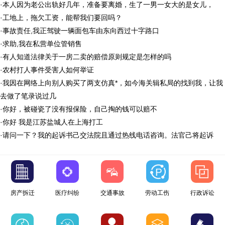
·
本人因为老公出轨好几年，准备要离婚，生了一男一女大的是女儿，
·
工地上，拖欠工资，能帮我们要回吗？
·
事故责任,我正驾驶一辆面包车由东向西过十字路口
·
求助,我在私营单位管销售
·
有人知道法律关于一房二卖的赔偿原则规定是怎样的吗
·
农村打人事件受害人如何举证
·
我因在网络上向别人购买了两支仿真*，如今海关辑私局的找到我，让我
去做了笔录说过几
·
你好，被碰瓷了没有报保险，自己掏的钱可以赔不
·
你好 我是江苏盐城人在上海打工
·
请问一下？我的起诉书己交法院且通过热线电话咨询。法官己将起诉
房产拆迁
医疗纠纷
交通事故
劳动工伤
行政诉讼