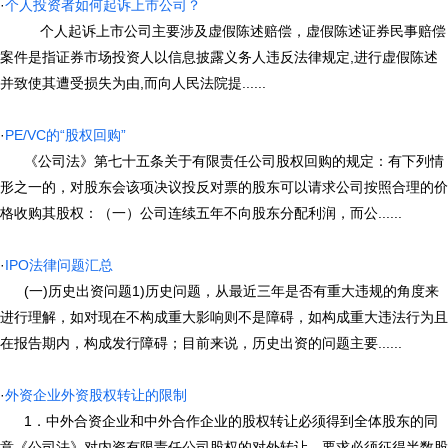
·
个人投资者如何起诉上市公司？
个人起诉上市公司主要涉及虚假陈述赔偿，虚假陈述证券民事赔偿
案件是指证券市场投资人以信息披露义务人违反法律规定,进行虚假陈述
并致使其遭受损失为由,而向人民法院提......
·
PE/VC的“股权回购”
《公司法》第七十五条关于有限责任公司股权回购的规定：有下列情
形之一的，对股东会该项决议投反对票的股东可以请求公司按照合理的价
格收购其股权：（一）公司连续五年不向股东分配利润，而公......
·
IPO法律问题汇总
(一)历史出资问题1)历史问题，从最近三年是否有重大违规的角度来
进行理解，如对现在不构成重大影响则不是障碍，如构成重大违法行为且
在报告期内，构成发行障碍；目前来说，历史出资的问题主要......
·
外资企业外资股权转让的限制
1．中外合资企业和中外合作企业的股权转让必须得到全体股东的同
意《公司法》对内资有限责任公司股权的对外转让，要求必须征得半数股