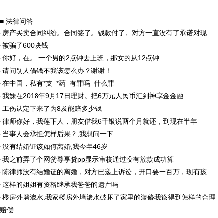
■ 法律问答
·
房产买卖合同纠纷。合同签了。钱款付了。对方一直没有了承诺对现
·
被骗了600块钱
·
你好，在。 一个男的2点钟去上班，那女的从12点钟
·
请问别人借钱不我该怎么办？谢谢！
·
在中国，私有*支_*药_有罪吗_什么罪
·
我妹在2018年9月17日理财。把6万元人民币汇到神享金金融
·
工伤认定下来了为8及能赔多少钱
·
律师你好，我莲下人，朋友借我6千银说两个月就还，到现在半年
·
当事人会承担怎样后果？,我想问一下
·
没有结婚证该如何离婚,我今年46岁
·
我之前弄了个网贷尊享贷pp显示审核通过没有放款成功算
·
陈律师没有结婚证的离婚，对方已递上诉讼，开口要一百万，现有孩
·
这样的姐姐有资格继承我爸爸的遗产吗
·
楼房外墙渗水,我家楼房外墙渗水破坏了家里的装修我该得到怎样的合理
赔偿