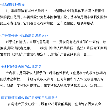
·
机动车险种选择
1、车辆保险有些什么险种？ 选择险种时有具体要求吗？根据保
障的责任范围，车辆保险分为基本险和附加险，基本险是指车辆损失险和
第三者责任险，它们各自还有附加险：全车盗抢险、玻璃单独破......
·
广告宣传难兑现购房者该怎么办
对于这种情况，律师的意见是：一、开发商有进行虚假广告宣传、欺
骗或误导消费者之嫌。 根据《中华人民共和国广告法》和国家工商局
发布的《房地产广告暂行规定》，房地产广告必须真实、合......
·
专利权转让合同的法律定义
专利权，是国家依法授予的一种排他性权利（也是在专利权有效期内
的技术垄断权），未经专利权人许可，任何单位和个人均无权使用其专
利。但是，专利权可以转让，在专利权人收取专利权受让人一定的......
·
南京律师提供收购烂尾楼项目法律服务
在房地产开发过程中，既有成功开发的案例，也有许多因为资金、