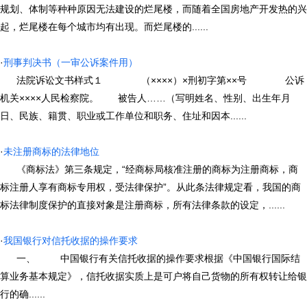
规划、体制等种种原因无法建设的烂尾楼，而随着全国房地产开发热的兴
起，烂尾楼在每个城市均有出现。而烂尾楼的......
·
刑事判决书（一审公诉案件用）
法院诉讼文书样式１ （××××）×刑初字第××号 公诉
机关××××人民检察院。 被告人……（写明姓名、性别、出生年月
日、民族、籍贯、职业或工作单位和职务、住址和因本......
·
未注册商标的法律地位
《商标法》第三条规定，“经商标局核准注册的商标为注册商标，商
标注册人享有商标专用权，受法律保护”。从此条法律规定看，我国的商
标法律制度保护的直接对象是注册商标，所有法律条款的设定，......
·
我国银行对信托收据的操作要求
一、 中国银行有关信托收据的操作要求根据《中国银行国际结
算业务基本规定》，信托收据实质上是可户将自己货物的所有权转让给银
行的确......