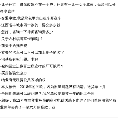
·
儿子死亡，母亲改嫁不在一个户，死者有一儿一女没成家，母亲可以分
多少赔偿
·
交通事故,我是承包甲方出租车开夜车
·
江西省丰城市四十岁的一要交多少钱
·
您好，咨询一下律师咨询费多少
·
关于农村棋牌室*钱问题？
·
前夫不给抚养费
·
丈夫的汽车可以不可以加上妻子的名字
·
宅基所有权问题。求解
·
被拘留过进像富士康这样的厂可以吗？
·
买房被骗怎么办
·
物业有无租赁公共区域的权
·
本人被告，2018年的欠款，因为质量问题没有结清。送货单上并
·
合同期未满可以辞职吗？,我的单位要我签一年的用工合同
·
您好，我12号在网贷业务员的多次电话诱惑下走进了他们单位用我的商
业保单去办了一笔六万的贷款，业