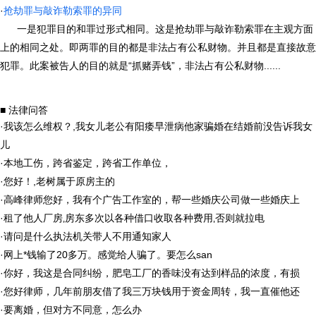
·
抢劫罪与敲诈勒索罪的异同
一是犯罪目的和罪过形式相同。这是抢劫罪与敲诈勒索罪在主观方面
上的相同之处。即两罪的目的都是非法占有公私财物。并且都是直接故意
犯罪。此案被告人的目的就是“抓赌弄钱”，非法占有公私财物......
■ 法律问答
·
我该怎么维权？,我女儿老公有阳痿早泄病他家骗婚在结婚前没告诉我女
儿
·
本地工伤，跨省鉴定，跨省工作单位，
·
您好！,老树属于原房主的
·
高峰律师您好，我有个广告工作室的，帮一些婚庆公司做一些婚庆上
·
租了他人厂房‚房东多次以各种借口收取各种费用‚否则就拉电
·
请问是什么执法机关带人不用通知家人
·
网上*钱输了20多万。感觉给人骗了。要怎么san
·
你好，我这是合同纠纷，肥皂工厂的香味没有达到样品的浓度，有损
·
您好律师，几年前朋友借了我三万块钱用于资金周转，我一直催他还
·
要离婚，但对方不同意，怎么办