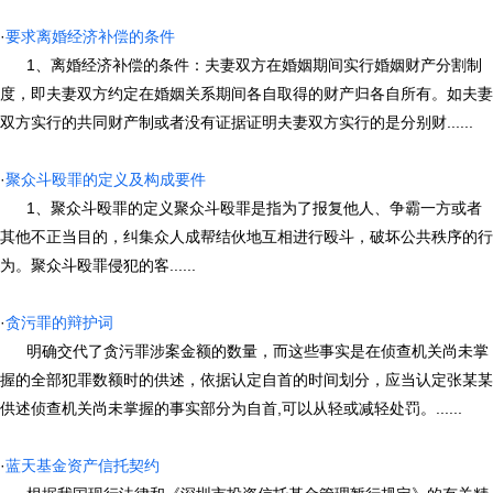
·
要求离婚经济补偿的条件
1、离婚经济补偿的条件：夫妻双方在婚姻期间实行婚姻财产分割制
度，即夫妻双方约定在婚姻关系期间各自取得的财产归各自所有。如夫妻
双方实行的共同财产制或者没有证据证明夫妻双方实行的是分别财......
·
聚众斗殴罪的定义及构成要件
1、聚众斗殴罪的定义聚众斗殴罪是指为了报复他人、争霸一方或者
其他不正当目的，纠集众人成帮结伙地互相进行殴斗，破坏公共秩序的行
为。聚众斗殴罪侵犯的客......
·
贪污罪的辩护词
明确交代了贪污罪涉案金额的数量，而这些事实是在侦查机关尚未掌
握的全部犯罪数额时的供述，依据认定自首的时间划分，应当认定张某某
供述侦查机关尚未掌握的事实部分为自首,可以从轻或减轻处罚。......
·
蓝天基金资产信托契约