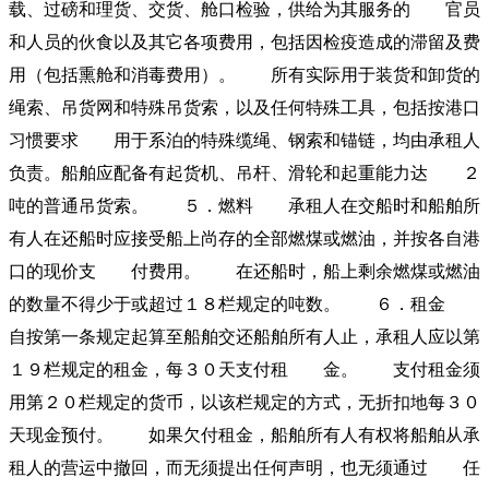
载、过磅和理货、交货、舱口检验，供给为其服务的 官员
和人员的伙食以及其它各项费用，包括因检疫造成的滞留及费
用（包括熏舱和消毒费用）。 所有实际用于装货和卸货的
绳索、吊货网和特殊吊货索，以及任何特殊工具，包括按港口
习惯要求 用于系泊的特殊缆绳、钢索和锚链，均由承租人
负责。船舶应配备有起货机、吊杆、滑轮和起重能力达 ２
吨的普通吊货索。 ５．燃料 承租人在交船时和船舶所
有人在还船时应接受船上尚存的全部燃煤或燃油，并按各自港
口的现价支 付费用。 在还船时，船上剩余燃煤或燃油
的数量不得少于或超过１８栏规定的吨数。 ６．租金
自按第一条规定起算至船舶交还船舶所有人止，承租人应以第
１９栏规定的租金，每３０天支付租 金。 支付租金须
用第２０栏规定的货币，以该栏规定的方式，无折扣地每３０
天现金预付。 如果欠付租金，船舶所有人有权将船舶从承
租人的营运中撤回，而无须提出任何声明，也无须通过 任