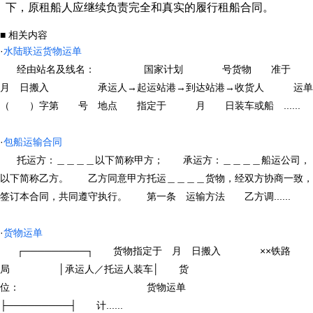
下，原租船人应继续负责完全和真实的履行租船合同。
■ 相关内容
·
水陆联运货物运单
经由站名及线名： 国家计划 号货物 准于
月 日搬入 承运人→起运站港→到达站港→收货人 运单
（ ）字第 号 地点 指定于 月 日装车或船 ......
·
包船运输合同
托运方：＿＿＿＿以下简称甲方； 承运方：＿＿＿＿船运公司，
以下简称乙方。 乙方同意甲方托运＿＿＿＿货物，经双方协商一致，
签订本合同，共同遵守执行。 第一条 运输方法 乙方调......
·
货物运单
┌─────────┐ 货物指定于 月 日搬入 ××铁路
局 │承运人／托运人装车│ 货
位： 货物运单
├─────────┤ 计......