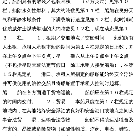
定，船舶具有的散装／包装容积 （立方英尺）见第１０
栏，扣除永久性燃料，其大约吨数见第１１栏，船舶在良好天
气和平静水域条件 下满载航行速度见第１２栏，此时消耗
优质威尔士煤或燃油的大约吨数见１２栏，现在动态见第１
３ 栏。 １．租期／交船地点／交船时间 船舶所有
人出租、承租人承租本船的期间为第１４栏规定的日历数，并
在上午９点至下午６点，星 期六从上午９点至下午２点
（不包括星期天或法定节假日，除非承租人接受船舶），在第
１５栏规定的 港口、承租人所指定的船舶能始终安全浮泊
并可供使用的泊位交船且将船舶置于承租人控制时起算。
船 舶在各方面适于货物运输。 船舶应在第１６栏规定
的时间内交付。 ２．贸易 本船只能在第１７栏规定的
地域内，在其能始终安全浮泊的良好和安全港口或地点之间从
事合法贸 易，运输合法货物。 船舶不得装运活牲畜及
有害的、易燃或危险货物（如酸性物质、炸药、电石、硅铁、