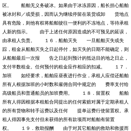
区。 船舶无义务破冰。如果由于冰冻原因，船长担心船舶
被冰封和／或受损，因而认为继续停留在装货或卸 货地点
具有危险，则他有权将船舶驶往一便利的不冻地点，等待承租
人新的指示。 由于上述任何原因造成的不可预见的延误，
由承租人负责。 １６．船舶灭失 一旦船舶灭失或失
踪，租金从船舶灭失之日起停付，如灭失的日期不能确定，则
从船舶最后一次报 告之日起到预计的抵达目的地之日止，
支付半数租金。任何预付的租金应作相应的扣减。 １７．
加班 如经要求，船舶应昼夜进行作业，承租人应偿还船舶
所有人根据加班的小时数和雇佣合同中规定的 费率支付给
高级船员和普通船员的加班费用。 １８．留置权 船舶
所有人得因根据本租船合同提出的任何索赔对属于定期承租人
的所有货物和转手运费以及任何 提单运费行使留置权。承
租人得因事先支付但未获得的所有款项而对船舶有留置
权。 １９．救助报酬 由于对其它船舶的救助和救援而