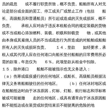
员的疏忽 或不履行职责所致，概不负责。船舶所有人对无
论是部分或全面的罢工、停工或关厂或禁止工作（包括 船
长、高级船员和普通船员）所引起或造成的灭失或损坏，概不
负责。 承租人应对由于违反本租船合同的规定装载的货物
或不当或粗心添加燃料、装载、积载和卸载货 物，或其他
由本身或其雇佣人员的不当或疏忽行为所造成的对船舶或船舶
所有人的灭失或损坏负责。 １４．垫款 如经要求，承
租人或其代理人应在任何港口向船长垫付船舶的日常费用所必
需的款项，年息仅为 ６％。此项垫款从租金中扣除。
１５．除外港口 船舶不能被指示也无义务进入：
（ａ）伤寒或瘟疫盛行的任何地区，或船长、高级船员根据法
律无义务将船舶驶往的任何地区。 （ｂ）任何冰封地区或
在船舶抵达时由于冰冻原因，灯标、灯船、航行标志和浮标将
被或可能被撤 走的任何地区，或具有通常由于冰冻原因船
舶不能抵达或在装货或卸货结束后不能驶离的危险的地