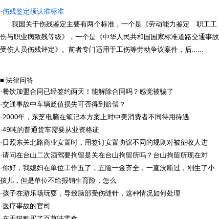
·
伤残鉴定须认准标准
我国关于伤残鉴定主要有两个标准，一个是《劳动能力鉴定 职工工
伤与职业病致残等级》，一个是《中华人民共和国国家标准道路交通事故
受伤人员伤残评定》。前者专门适用于工伤等劳动争议案件，后......
■ 法律问答
·
餐饮加盟合同已经签约两天！能解除合同吗？感觉被骗了
·
交通事故中车辆贬值损失可否得到赔偿？
·
2000年，东芝电脑在笔记本方案上对中美消费者不同待用待遇
·
49吨的普通货车需要从业资格证
·
日照东关北路商业安置时，用签订安置协议不同的规则对被征收人进
·
请问在台山二次酒驾要拘留是关在台山拘留所吗？台山拘留所现在对
·
你好，我媳妇在单位工作五了，五险一金齐全，一直没断过，刚生了小
孩儿，但是单位不给报销生育险，怎么
·
孩子在游乐场玩耍，导致脑部受伤缝针，这种情况如何处理
·
医疗事故的官司
·
在天猫购买了百草味零食