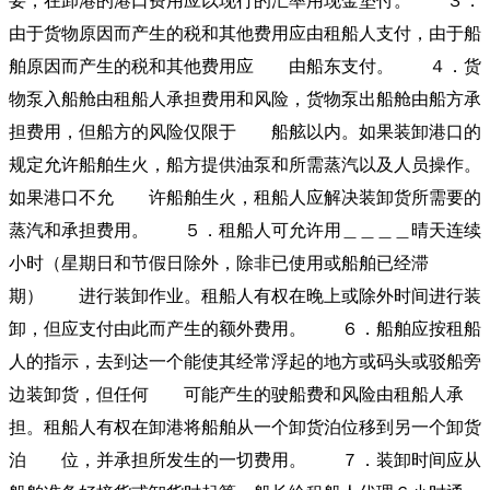
要，在卸港的港口费用应以现行的汇率用现金垫付。 ３．
由于货物原因而产生的税和其他费用应由租船人支付，由于船
舶原因而产生的税和其他费用应 由船东支付。 ４．货
物泵入船舱由租船人承担费用和风险，货物泵出船舱由船方承
担费用，但船方的风险仅限于 船舷以内。如果装卸港口的
规定允许船舶生火，船方提供油泵和所需蒸汽以及人员操作。
如果港口不允 许船舶生火，租船人应解决装卸货所需要的
蒸汽和承担费用。 ５．租船人可允许用＿＿＿＿晴天连续
小时（星期日和节假日除外，除非已使用或船舶已经滞
期） 进行装卸作业。租船人有权在晚上或除外时间进行装
卸，但应支付由此而产生的额外费用。 ６．船舶应按租船
人的指示，去到达一个能使其经常浮起的地方或码头或驳船旁
边装卸货，但任何 可能产生的驶船费和风险由租船人承
担。租船人有权在卸港将船舶从一个卸货泊位移到另一个卸货
泊 位，并承担所发生的一切费用。 ７．装卸时间应从