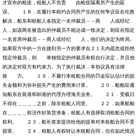
才宣布的检疫，租船人不负责 由检疫隔离所产生的延
误。 １８．在履行本租约合同所产生的任何争议应在伦敦
解决，船东和租船人各指定一名仲裁员－－商 人或经纪
人，如该两名被选出的仲裁员不能达成一致决定，则应在指定
一名首席仲裁员－－商人或经纪 人，他们的决定为终局。
如果双方中的一方在接到另一方的要求在２１天内疏忽或拒绝
指定仲裁员，则 单独指定的仲裁员有权自行决定，并且他
的决定对双方有约束力。为了执行裁决，本协议具有法律
效 力。 １９．不履行本租船合同的罚金应以估计的损
失金额和为弥补损失产生的费用来计算。 ２０．船舶应通
知船东在装港和卸港的代理办理海关业务。 ２１．受载日
不得在＿＿＿＿之前，除非租船人同意。 ２２．如果船舶
在＿＿＿＿前没作好装货准备，租船人有选择取消租船合同的
权利。 ２３．船长签发提供给他的提单对本租船合同不受
损害。 ２４．租船人有权转让本租船合同，但在如此情况