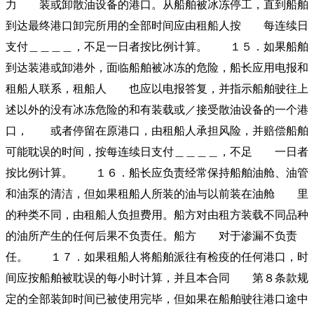
力 装或卸散油设备的港口。从船舶被冰冻停工，直到船舶
到达最终港口卸完所用的全部时间应由租船人按 每连续日
支付＿＿＿＿，不足一日者按比例计算。 １５．如果船舶
到达装港或卸港外，面临船舶被冰冻的危险，船长应用电报和
租船人联系，租船人 也应以电报答复，并指示船舶驶往上
述以外的没有冰冻危险的和有装载或／接受散油设备的一个港
口， 或者停留在原港口，由租船人承担风险，并赔偿船舶
可能耽误的时间，按每连续日支付＿＿＿＿，不足 一日者
按比例计算。 １６．船长应负责经常保持船舶油舱、油管
和油泵的清洁，但如果租船人所装的油与以前装在油舱 里
的种类不同，由租船人负担费用。船方对由租方装载不同品种
的油所产生的任何后果不负责任。船方 对于渗漏不负责
任。 １７．如果租船人将船舶派往有检疫的任何港口，时
间应按船舶被耽误的每小时计算，并且本合同 第８条款规
定的全部装卸时间已被使用完毕，但如果在船舶驶往港口途中