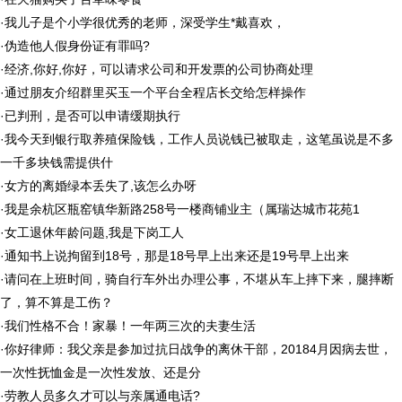
·
我儿子是个小学很优秀的老师，深受学生*戴喜欢，
·
伪造他人假身份证有罪吗?
·
经济,你好,你好，可以请求公司和开发票的公司协商处理
·
通过朋友介绍群里买玉一个平台全程店长交给怎样操作
·
已判刑，是否可以申请缓期执行
·
我今天到银行取养殖保险钱，工作人员说钱已被取走，这笔虽说是不多
一千多块钱需提供什
·
女方的离婚绿本丢失了,该怎么办呀
·
我是余杭区瓶窑镇华新路258号一楼商铺业主（属瑞达城市花苑1
·
女工退休年龄问题,我是下岗工人
·
通知书上说拘留到18号，那是18号早上出来还是19号早上出来
·
请问在上班时间，骑自行车外出办理公事，不堪从车上摔下来，腿摔断
了，算不算是工伤？
·
我们性格不合！家暴！一年两三次的夫妻生活
·
你好律师：我父亲是参加过抗日战争的离休干部，20184月因病去世，
一次性抚恤金是一次性发放、还是分
·
劳教人员多久才可以与亲属通电话?