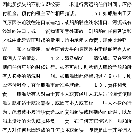
因此所损失的不能立即按要 求进行营运的任何时间，应停
付租金。预付的租金应作相应扣减。 （ｂ）如船舶由于天
气原因被迫驶往港口或锚地，或船舶驶往浅水港口、河流或有
浅滩的港口，或 货物遭受意外事故，则船舶的任何延误和
／或由此延误而引起的费用，均由承租人负责，即使此种延
误 和／或费用、或者两者发生的原因是由于船舶所有人的
雇佣人员的疏忽。 １２．清洗锅炉 清洗锅炉应在营运
期间任何可能的时候进行。如不可能，则承租人应给予船舶所
有人必要的清洗时 间。如船舶因此停留超过４８小时，则
应停付租金，直至船舶重新准备就绪。 １３．责任和负
责 船舶所有人对由于其本人或其经理人未尽适当谨慎使船
舶适航和适于航次需要，或因其本人或其经 理人本身的行
为，疏忽或不履行职责造成的交船延误或租期内的延误，以及
船上货物的灭失或损坏负 责。在任何其它情况下，船舶所
有人对任何原因造成的任何损坏或延误，即使是由于其雇佣人