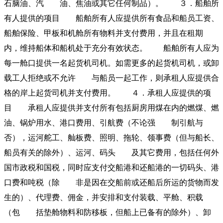
石脑油、汽 油、焦油或其它任何制品）。 ３．船舶所
有人提供的项目 船舶所有人应提供所有食品和船员工资、
船舶保险、甲板和机舱所有物料并支付费用，并且在租期
内，维持船体和船机处于充分有效状态。 船舶所有人应为
每一舱口提供一名起货机司机。如需更多的起货机司机，或卸
载工人拒绝或不允许 与船员一起工作，则承租人应提供合
格的岸上起货司机并支付费用。 ４．承租人应提供的项
目 承租人应提供并支付所有包括厨房用煤在内的燃煤、燃
油、锅炉用水、港口费用、引航费（不论强 制引航与
否），运河舵工、舢板费、照明、拖轮、领事费（但与船长、
船员有关的除外）、运河、码头 及其它费用，包括任何外
国市政税和国税，同时应支付交船港和还船港的一切码头、港
口费和吨税（除 非是因在交船前或还船后所运的货物而发
生的）、代理费、佣金，并安排和支付装载、平舱、积载
（包 括垫舱物料和防移板，但船上已备有的除外）、卸