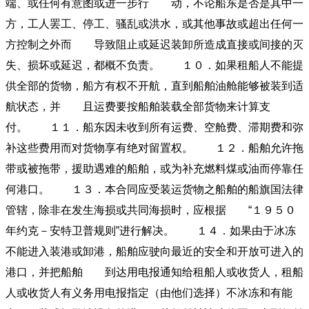
端、或任何有意图或进一步行 动，不论船东是否是其中一
方，工人罢工、停工、骚乱或洪水，或其他事故或超出任何一
方控制之外而 导致阻止或延迟装卸所造成直接或间接的灭
失、损坏或延迟，都概不负责。 １０．如果租船人不能提
供全部的货物，船方有权不开航，直到船舶油舱能够被装到适
航状态，并 且运费要按船舶装载全部货物来计算支
付。 １１．船东因未收到所有运费、空舱费、滞期费和弥
补这些费用而对货物享有绝对留置权。 １２．船舶允许拖
带或被拖带，援助遇难的船舶，或为补充燃料煤或油而停靠任
何港口。 １３．本合同应受装运货物之船舶的船旗国法律
管辖，除非在发生海损或共同海损时，应根据 “１９５０
年约克－安特卫普规则”进行解决。 １４．如果由于冰冻
不能进入装港或卸港，船舶应驶向最近的安全和开放可进入的
港口，并把船舶 到达用电报通知给租船人或收货人，租船
人或收货人有义务用电报指定（由他们选择）不冰冻和有能