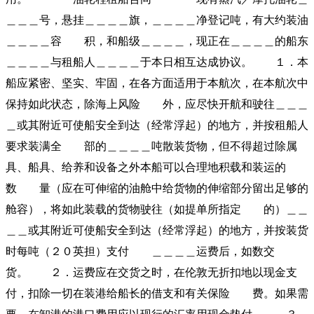
＿＿＿号，悬挂＿＿＿＿旗，＿＿＿＿净登记吨，有大约装油
＿＿＿＿容 积，和船级＿＿＿＿，现正在＿＿＿＿的船东
＿＿＿＿与租船人＿＿＿＿于本日相互达成协议。 １．本
船应紧密、坚实、牢固，在各方面适用于本航次，在本航次中
保持如此状态，除海上风险 外，应尽快开航和驶往＿＿＿
＿或其附近可使船安全到达（经常浮起）的地方，并按租船人
要求装满全 部的＿＿＿＿吨散装货物，但不得超过除属
具、船具、给养和设备之外本船可以合理地积载和装运的
数 量（应在可伸缩的油舱中给货物的伸缩部分留出足够的
舱容），将如此装载的货物驶往（如提单所指定 的）＿＿
＿＿或其附近可使船安全到达（经常浮起）的地方，并按装货
时每吨（２０英担）支付 ＿＿＿＿运费后，如数交
货。 ２．运费应在交货之时，在伦敦无折扣地以现金支
付，扣除一切在装港给船长的借支和有关保险 费。如果需