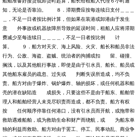
船舶准备好接货或卸货时起算，船长给租船人代理６小时通
知，无论是否靠泊。 ８．滞期费应按每连续日支付＿＿＿
＿，不足一日者按比例计算，但如果在装港或卸港由于发生
意 外事故或机器故障所导致的延误时间，租船人应将滞期
费减少至每连续日＿＿＿＿，不足一日者按比例 计
算。 ９．船方对天灾、海上风险、火灾、船长和船员非法
行为、公敌、海盗、盗贼、统治者的拘捕或扣 留、碰撞、
搁浅，以及其他航行事故，即使是由于引水员、船长、船员或
其他船东雇员的疏忽、过失或 判断失误所造成，均不负
责。船方对由于爆炸、锅炉爆炸、轴的损坏，或任何机器和船
壳的潜在缺陷造 成损失，只要这些不是由于船东、船舶管
理人和船舶经营人未克尽职责而造成，都不负责。船方有权
按 任何顺序停靠任何港口，没有引水员而开航，或拖带和
救助遇难船舶，或为救助生命和财产而绕航，或 为船东单
独的利益而救助。船方对由于罢工、停工、民事动乱、商业争