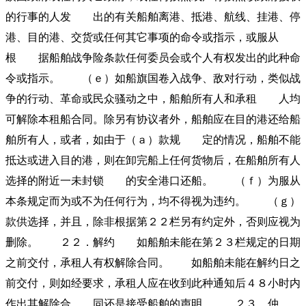
的行事的人发 出的有关船舶离港、抵港、航线、挂港、停
港、目的港、交货或任何其它事项的命令或指示，或服从
根 据船舶战争险条款任何委员会或个人有权发出的此种命
令或指示。 （ｅ）如船旗国卷入战争、敌对行动，类似战
争的行动、革命或民众骚动之中，船舶所有人和承租 人均
可解除本租船合同。除另有协议者外，船舶应在目的港还给船
舶所有人，或者，如由于（ａ）款规 定的情况，船舶不能
抵达或进入目的港，则在卸完船上任何货物后，在船舶所有人
选择的附近一未封锁 的安全港口还船。 （ｆ）为服从
本条规定而为或不为任何行为，均不得视为违约。 （ｇ）
款供选择，并且，除非根据第２２栏另有约定外，否则应视为
删除。 ２２．解约 如船舶未能在第２３栏规定的日期
之前交付，承租人有权解除合同。 如船舶未能在解约日之
前交付，则如经要求，承租人应在收到此种通知后４８小时内
作出其解除合 同还是接受船舶的声明。 ２３．仲