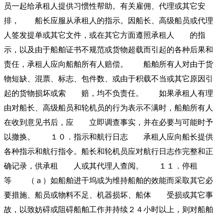
员一起给承租人提供习惯性帮助。有关雇佣、代理或其它安
排， 船长应服从承租人的指示。因船长、高级船员或代理
人签发提单或其它文件，或在其它方面遵照承租人 的指
示，以及由于船舶证书不规范或货物超载而引起的各种后果和
责任，承租人应向船舶所有人赔偿。 船舶所有人对由于货
物短缺、混票、标志、包件数、或由于积载不当或其它原因引
起的货物损坏或索 赔，均不负责任。 如果承租人有理
由对船长、高级船员和轮机员的行为表示不满时，船舶所有人
在收到意见书后，应 立即调查事实，并在必要与可能时予
以撤换。 １０．指示和航行日志 承租人应向船长提供
各种指示和航行指令。船长和轮机员应对航行日志作完整和正
确记录，供承租 人或其代理人查阅。 １１．停租
等 （ａ）如船舶进干坞或为维持船舶的效能而采取其它必
要措施、船员或物料不足、机器损坏、船体 受损或其它事
故，以致妨碍或阻碍船舶工作并持续２４小时以上，则对船舶