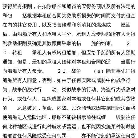
获得所有报酬，在扣除船长和船员的应得份额以及所有法定的
和包 括根据本租船合同为救助所损失的时间而支付的租金
在内的其它费用，以及损害修理和所消耗的燃煤或 燃油
后，由船舶所有人和承租人平分。承租人应受船舶所有人为得
到救助报酬及确定其数额而采取的措 施的约束。 ２
０．转租 承租人有权转租船舶，但应给予船舶所有人预期
通知。但是，最初的承租人始终对本租船合同的适 当履行
向船舶所有人负责。 ２１．战争 （ａ）除非事先征得
船舶所有人同意，否则，如由于任何实际或威胁中的战争行
为，战争的敌对行 动、类似战争的行动、海盗行为或敌对
行为、或任何人、组织或国家对本船或任何其它船舶或其货物
的 恶意破坏，革命、内战、民众骚动或因实施国际法而将
使船舶进入危险地区，船舶不能被指示前往或继 续驶往任
何此种地区或进行此种航次或营运，也不能因实施某种制裁使
船舶冒任何风险或受任何惩罚， 亦不能使船舶承运任何货