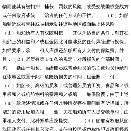
物而使其有被扣押、捕获、罚款的风险，或受交战国或交战方
或任何政府或统 治者的任何方式的干扰。 （ｂ）如船
舶驶近或被带往或被指示驶往该种地区或面临上述风险，
（１）船舶所有人有权随时按 其认为适当的条件，对其在
船舶上的利益和／或租金因此可能涉及的任何风险进行投保。
如经要求，承 租人应偿还船舶所有人支付的保险费。并
且，（２）尽管有第１１条的规定，对所损失的全部时间，
包 括由于船长、高级船员或普通船员的伤亡或船员拒绝前
往该地区或置于此种危险所损失的时间，租金照 付。
（ｃ）如船长、高级船员和／或普通船员的工资、食品和／或
甲板和／或机舱物料的费用和／或船 舶保险费，由于上述
（ａ）款所述情况或在任何此种情况存在期间而有所增加，所
增加的费用应加入租 金，关在船舶所有人提交帐单时，由
承租人支付。此种帐单应按提交。 （ｄ）船舶有权服从船
旗国政府或任何其它政府，或任何按照或声称按照该政府授权