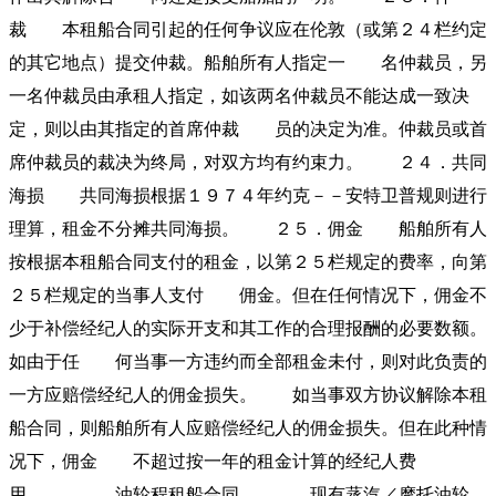
裁 本租船合同引起的任何争议应在伦敦（或第２４栏约定
的其它地点）提交仲裁。船舶所有人指定一 名仲裁员，另
一名仲裁员由承租人指定，如该两名仲裁员不能达成一致决
定，则以由其指定的首席仲裁 员的决定为准。仲裁员或首
席仲裁员的裁决为终局，对双方均有约束力。 ２４．共同
海损 共同海损根据１９７４年约克－－安特卫普规则进行
理算，租金不分摊共同海损。 ２５．佣金 船舶所有人
按根据本租船合同支付的租金，以第２５栏规定的费率，向第
２５栏规定的当事人支付 佣金。但在任何情况下，佣金不
少于补偿经纪人的实际开支和其工作的合理报酬的必要数额。
如由于任 何当事一方违约而全部租金未付，则对此负责的
一方应赔偿经纪人的佣金损失。 如当事双方协议解除本租
船合同，则船舶所有人应赔偿经纪人的佣金损失。但在此种情
况下，佣金 不超过按一年的租金计算的经纪人费
用。 油轮程租船合同 现有蒸汽／摩托油轮＿