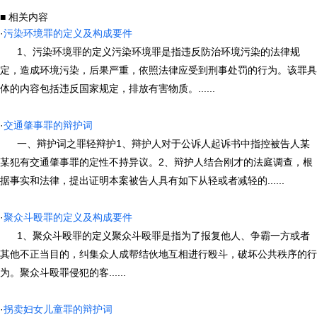
■ 相关内容
·
污染环境罪的定义及构成要件
1、污染环境罪的定义污染环境罪是指违反防治环境污染的法律规
定，造成环境污染，后果严重，依照法律应受到刑事处罚的行为。该罪具
体的内容包括违反国家规定，排放有害物质。......
·
交通肇事罪的辩护词
一、辩护词之罪轻辩护1、辩护人对于公诉人起诉书中指控被告人某
某犯有交通肇事罪的定性不持异议。2、辩护人结合刚才的法庭调查，根
据事实和法律，提出证明本案被告人具有如下从轻或者减轻的......
·
聚众斗殴罪的定义及构成要件
1、聚众斗殴罪的定义聚众斗殴罪是指为了报复他人、争霸一方或者
其他不正当目的，纠集众人成帮结伙地互相进行殴斗，破坏公共秩序的行
为。聚众斗殴罪侵犯的客......
·
拐卖妇女儿童罪的辩护词