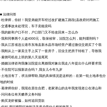
■ 法律问答
·
杜律师，你好！我堂弟媳开车经过改扩建施工路段(县政府封闭施工
·
交通事故未处理完，车子卖能卖吗
·
我的龄和户口不付，户口部门又不给改回来～怎么办
·
我和同事两个人盗4000元，取保候审，法院怎么判，能判缓刑吗？
·
我从江苏省连云港市东海县新水晶市场经营户通过微信交易买了个翡
·
我刚从上一家卖主手上买了一套房子，旧业主把房子转租了，导致我
·
雇佣司机在上班的第八天追尾死
·
婚姻法律咨询我像法院提出离婚我对象出我走八年提出什么样要求我
·
不住院可以报新农合吗？,我女儿今年九岁
·
土地没有了，求法律帮助,我的具体情况是这样的：在第一轮土地承包分
地的时候
·
葛律师你好，我现在居住合肥，老家潜山的去年我发现老公在潜山和
·
问问各位有关赡养义务纠纷
·
购买龙虾被骗，如何追回货款
·
你好 请问资阳征地拆迁无房户是什么样的政策？