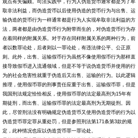
观点有失偏颇。司法实践中，行为人伪造货币通常都是为了牟
取非法利益，而伪造货币以后使用伪造的货币行为与出售、运
输伪造的货币行为一样通常都是行为人实现牟取非法利益的方
法，两者都是由伪造货币行为附带而生的，对伪造货币行为存
在着同样的附属关系。对于存在同样附属关系的两种行为，前
者以数罪论处，后者则以一罪论处，有违法律公平、公正原
则。此外，出售、运输假币行为虽然不像使用假币行为那样直
接导致假币进入流通领域，但是不等于说伪造货币并使用的行
为的社会危害性就重于伪造后又出售、运输的行为。以此逻辑
推理，使用假币罪的刑事责任应重于出售、运输假币罪，但是
我国刑法规定恰恰相反，使用假币罪的法定最高刑为15年有
期徒刑，而出售、运输假币罪的法定最高刑为无期徒刑。因
此，尽管刑法没有明确规定伪造货币又使用伪造货币的行为以
伪造货币罪定罪从重处罚，但是参照刑法第171条第3款的规
定，此种情况也应以伪造货币罪一罪论处。