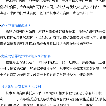
技术转让合同，包含专利权转让合同、专利申请权转让合同、技术秘
密转让合同、专利实施许可转让合同。转让人与受让人进行技术转让，应
当签订书面的技术让合同，签订的技术转让合同，应包括以下主......
·
如何申请撤销婚姻？
撤销婚姻可以向法院也可以向婚姻登记机关提出，撤销婚姻可以采取
行政程序或者诉讼程序，也就是说在有可以撤销婚姻登记的情况下，要想
撤销婚姻登记可以到民政局或者是到法院去办理撤销婚姻登记申......
·
危险驾驶罪的法律法规及司法解释
在道路上驾驶机动车，有下列情形之一的，处拘役，并处罚金：追逐
竞驶，情节恶劣的；醉酒驾驶机动车的；从事校车业务或者旅客运输，严
重超过额定乘员载客，或者严重超过规定时速行驶的；违反危险......
·
技术咨询合同当事人的权利
技术咨询合同委托人应依《合同法》相关条款的规定，享有以下权
利： 一、有权接受受托人按技术咨询合同约定的要求接受受托人的技
术咨询报告及合理化的、具有建设性意见的建议。 二、有权......