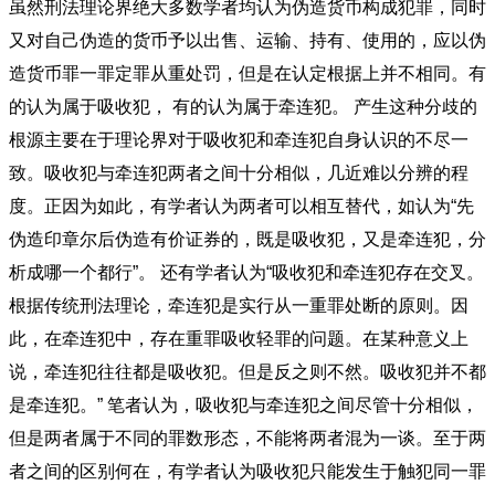
虽然刑法理论界绝大多数学者均认为伪造货币构成犯罪，同时
又对自己伪造的货币予以出售、运输、持有、使用的，应以伪
造货币罪一罪定罪从重处罚，但是在认定根据上并不相同。有
的认为属于吸收犯， 有的认为属于牵连犯。 产生这种分歧的
根源主要在于理论界对于吸收犯和牵连犯自身认识的不尽一
致。吸收犯与牵连犯两者之间十分相似，几近难以分辨的程
度。正因为如此，有学者认为两者可以相互替代，如认为“先
伪造印章尔后伪造有价证券的，既是吸收犯，又是牵连犯，分
析成哪一个都行”。 还有学者认为“吸收犯和牵连犯存在交叉。
根据传统刑法理论，牵连犯是实行从一重罪处断的原则。因
此，在牵连犯中，存在重罪吸收轻罪的问题。在某种意义上
说，牵连犯往往都是吸收犯。但是反之则不然。吸收犯并不都
是牵连犯。” 笔者认为，吸收犯与牵连犯之间尽管十分相似，
但是两者属于不同的罪数形态，不能将两者混为一谈。至于两
者之间的区别何在，有学者认为吸收犯只能发生于触犯同一罪