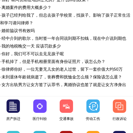
·
离婚案件的费用大概多少？
·
孩子已经判给我了，但总去孩子学校里，找孩子。影响了孩子正常生活
和学习请问律师？
·
婚前協议书有效吗
·
经中介到的歌尔，当时签一年合同说到期不扣钱，现在中介说到期也
·
我的地税晚交一天 应该罚款多少
·
你好，我们可不可以去见见孩子呢
·
手机掉了，但是手机相册里面有身份证照片，该怎么办？
·
徐律师你好，一位无妻无儿女的老人过世，留下一套价值大约50万
·
未到退休年龄就病逝了，丧葬费和抚恤金怎么领？保险该怎么退？
·
女方出轨男方让女方签了认罪书，离婚协议也签了就是让女方净身出
房产拆迁
医疗纠纷
交通事故
劳动工伤
行政诉讼