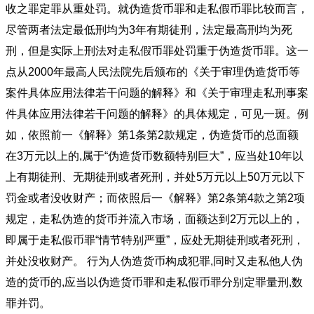
收之罪定罪从重处罚。就伪造货币罪和走私假币罪比较而言，
尽管两者法定最低刑均为3年有期徒刑，法定最高刑均为死
刑，但是实际上刑法对走私假币罪处罚重于伪造货币罪。这一
点从2000年最高人民法院先后颁布的《关于审理伪造货币等
案件具体应用法律若干问题的解释》和《关于审理走私刑事案
件具体应用法律若干问题的解释》的具体规定，可见一斑。例
如，依照前一《解释》第1条第2款规定，伪造货币的总面额
在3万元以上的,属于“伪造货币数额特别巨大”，应当处10年以
上有期徒刑、无期徒刑或者死刑，并处5万元以上50万元以下
罚金或者没收财产；而依照后一《解释》第2条第4款之第2项
规定，走私伪造的货币并流入市场，面额达到2万元以上的，
即属于走私假币罪“情节特别严重”，应处无期徒刑或者死刑，
并处没收财产。 行为人伪造货币构成犯罪,同时又走私他人伪
造的货币的,应当以伪造货币罪和走私假币罪分别定罪量刑,数
罪并罚。