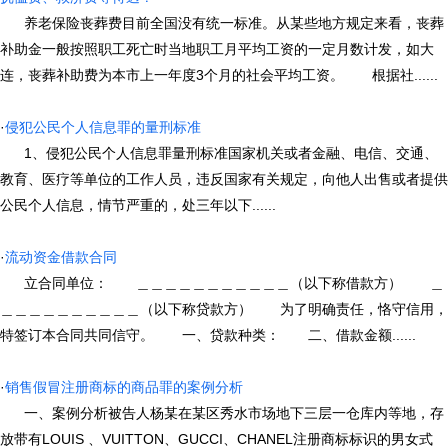
养老保险丧葬费目前全国没有统一标准。从某些地方规定来看，丧葬
补助金一般按照职工死亡时当地职工月平均工资的一定月数计发，如大
连，丧葬补助费为本市上一年度3个月的社会平均工资。 根据社......
·
侵犯公民个人信息罪的量刑标准
1、侵犯公民个人信息罪量刑标准国家机关或者金融、电信、交通、
教育、医疗等单位的工作人员，违反国家有关规定，向他人出售或者提供
公民个人信息，情节严重的，处三年以下......
·
流动资金借款合同
立合同单位： ＿＿＿＿＿＿＿＿＿＿＿（以下称借款方） ＿
＿＿＿＿＿＿＿＿＿＿（以下称贷款方） 为了明确责任，恪守信用，
特签订本合同共同信守。 一、贷款种类： 二、借款金额......
·
销售假冒注册商标的商品罪的案例分析
一、案例分析被告人杨某在某区秀水市场地下三层一仓库内等地，存
放带有LOUIS 、VUITTON、GUCCI、CHANEL注册商标标识的男女式