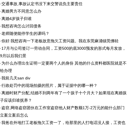
·
交通事故,事故认定书没下来交警说负主要责任
·
离婚男方不同意怎么办
·
离婚4岁孩子归谁
·
我想咨询怎么讨回债务
·
老师随便能停学生的课吗？
·
你好:我想咨询一下老板故意拖欠工资问题。我在东莞麻涌镇莞佛轻
·
17月与公司签订一劳动合同，工资500的底3000预发的形式每月发放，
9月以后我们景
·
为什么办理出生证明一定要两个人的身份 其他的什么资料都医院就是不
给办理
·
我前几天san div
·
行政处罚中的现场拍摄的照片，属于证据中的哪一种？
·
离婚时财产分配,结婚不到两年有了一个孩子十个月大？如果现在离婚孩
子应该归谁抚养？
·
盗窃,网络盗窃团伙在工作室盗窃他人财产数额1万-2万元的能什么部门
立案立案后怎么
·
我爸在外地打工老板拖欠工资一了，给那里的人打电话没人接，工资也