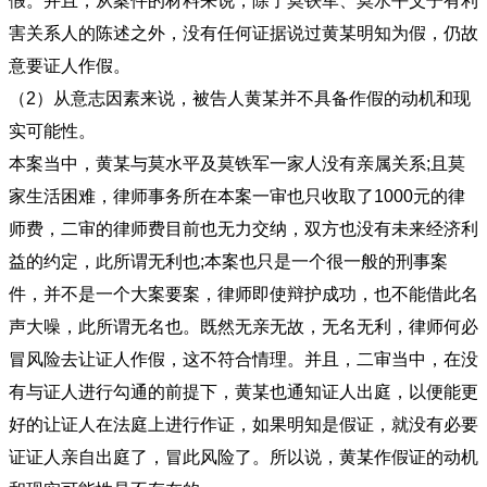
假。并且，从案件的材料来说，除了莫铁军、莫水平父子有利
害关系人的陈述之外，没有任何证据说过黄某明知为假，仍故
意要证人作假。
（2）从意志因素来说，被告人黄某并不具备作假的动机和现
实可能性。
本案当中，黄某与莫水平及莫铁军一家人没有亲属关系;且莫
家生活困难，律师事务所在本案一审也只收取了1000元的律
师费，二审的律师费目前也无力交纳，双方也没有未来经济利
益的约定，此所谓无利也;本案也只是一个很一般的刑事案
件，并不是一个大案要案，律师即使辩护成功，也不能借此名
声大噪，此所谓无名也。既然无亲无故，无名无利，律师何必
冒风险去让证人作假，这不符合情理。并且，二审当中，在没
有与证人进行勾通的前提下，黄某也通知证人出庭，以便能更
好的让证人在法庭上进行作证，如果明知是假证，就没有必要
证证人亲自出庭了，冒此风险了。所以说，黄某作假证的动机