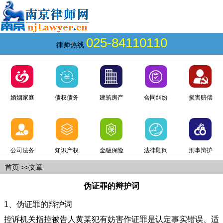
025-84110110
律师热线
婚姻家庭
债权债务
建筑房产
合同纠纷
损害赔偿
公司法务
知识产权
金融保险
法律顾问
刑事辩护
首页
>>文章
伪证罪的辩护词
1、伪证罪的辩护词
控诉机关指控被告人黄某犯有妨害作证罪是认定事实错误、适