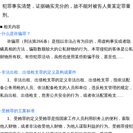
犯罪事实清楚，证据确实充分的，故不能对被告人黄某定罪量
刑。
■ 相关内容
·
什么是诈骗罪？
诈骗罪（刑法第266条）是指以非法占有为目的，用虚构事实或者隐
瞒真相的方法，骗取数额较大的公私财物的行为。本罪侵犯的客体是公私
财物所有权。有些犯罪活动，虽然也使用某些欺骗手段，甚至也......
·
非法出租、出借枪支罪的定义及构成要件
1、非法出租、出借枪支罪的定义非法出租、出借枪支罪，指依法配
备公务用枪的人员、依法配备枪支的人员和单位，违反枪支管理的规定，
私自出租、出借枪支，危害公共安全的行为，或者依法配置枪支......
·
受贿罪的立案标准
1、受贿罪的定义受贿罪是指国家工作人员利用职务上的便利，索取
他人财物，或者非法收受他人财物，为他人谋取利益的行为。受贿罪侵犯