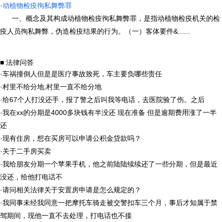
·
动植物检疫徇私舞弊罪
一、概念及其构成动植物检疫徇私舞弊罪，是指动植物检疫机关的检
疫人员徇私舞弊，伪造检疫结果的行为。（一）客体要件&......
■ 法律问答
·
车祸撞倒人但是是医疗事故致死，车主要负哪些责任
·
村里不给分地,村里一直不给分地
·
给67个人打没还手，报了警之后叫我等电话，去医院验了伤。之后
·
我在xx的分期是4000多块钱有半没还 现在准备 但是逾期费用涨了一半
还
·
现有住房，想在买房可以申请公积金贷款吗？
·
关于二手房买卖
·
我给朋友分期一个苹果手机，他之前陆陆续续还了一些分期，但是最近
没还，给他打电话不
·
请问相关法律关于安置房申请是怎么规定的？
·
我同事未经我同意一把摩托车骑走被交警扣车三个月，事后才知属于禁
驾期间，现他一直不去处理，打电话也不接