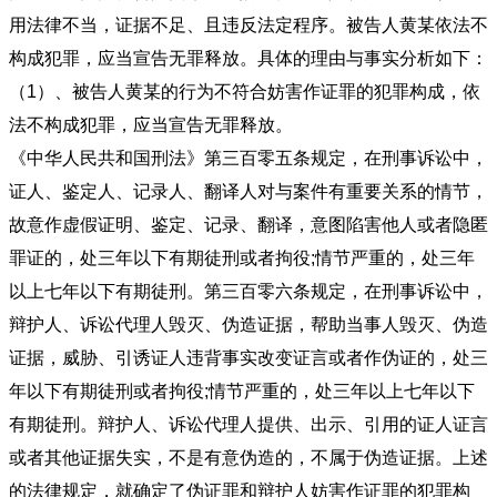
用法律不当，证据不足、且违反法定程序。被告人黄某依法不
构成犯罪，应当宣告无罪释放。具体的理由与事实分析如下：
（1）、被告人黄某的行为不符合妨害作证罪的犯罪构成，依
法不构成犯罪，应当宣告无罪释放。
《中华人民共和国刑法》第三百零五条规定，在刑事诉讼中，
证人、鉴定人、记录人、翻译人对与案件有重要关系的情节，
故意作虚假证明、鉴定、记录、翻译，意图陷害他人或者隐匿
罪证的，处三年以下有期徒刑或者拘役;情节严重的，处三年
以上七年以下有期徒刑。第三百零六条规定，在刑事诉讼中，
辩护人、诉讼代理人毁灭、伪造证据，帮助当事人毁灭、伪造
证据，威胁、引诱证人违背事实改变证言或者作伪证的，处三
年以下有期徒刑或者拘役;情节严重的，处三年以上七年以下
有期徒刑。辩护人、诉讼代理人提供、出示、引用的证人证言
或者其他证据失实，不是有意伪造的，不属于伪造证据。上述
的法律规定，就确定了伪证罪和辩护人妨害作证罪的犯罪构