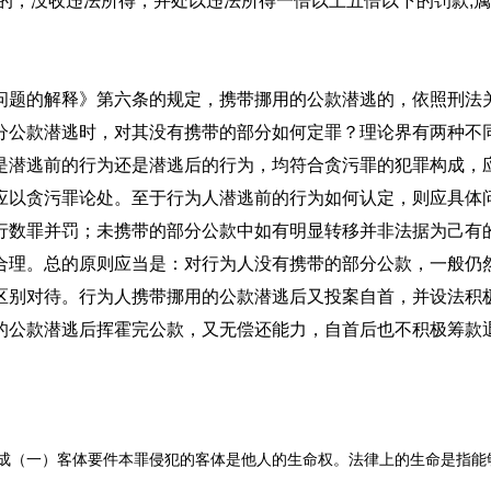
的，没收违法所得，并处以违法所得一倍以上五倍以下的罚款;属
问题的解释》第六条的规定，携带挪用的公款潜逃的，依照刑法
分公款潜逃时，对其没有携带的部分如何定罪？理论界有两种不
是潜逃前的行为还是潜逃后的行为，均符合贪污罪的犯罪构成，
应以贪污罪论处。至于行为人潜逃前的行为如何认定，则应具体
行数罪并罚；未携带的部分公款中如有明显转移并非法据为己有
合理。总的原则应当是：对行为人没有携带的部分公款，一般仍
区别对待。行为人携带挪用的公款潜逃后又投案自首，并设法积
的公款潜逃后挥霍完公款，又无偿还能力，自首后也不积极筹款
一）客体要件本罪侵犯的客体是他人的生命权。法律上的生命是指能够独立