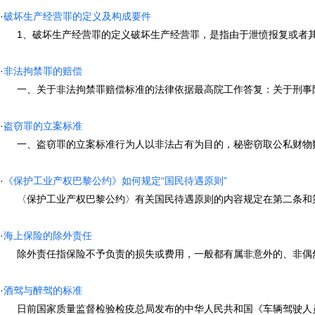
·
破坏生产经营罪的定义及构成要件
1、破坏生产经营罪的定义破坏生产经营罪，是指由于泄愤报复或者其他个
·
非法拘禁罪的赔偿
一、关于非法拘禁罪赔偿标准的法律依据最高院工作答复：关于刑事附带民
·
盗窃罪的立案标准
一、盗窃罪的立案标准行为人以非法占有为目的，秘密窃取公私财物数额较
·
《保护工业产权巴黎公约》如何规定“国民待遇原则”
〈保护工业产权巴黎公约〉有关国民待遇原则的内容规定在第二条和第三
·
海上保险的除外责任
除外责任指保险不予负责的损失或费用，一般都有属非意外的、非偶然性
·
酒驾与醉驾的标准
日前国家质量监督检验检疫总局发布的中华人民共和国《车辆驾驶人员血液、呼