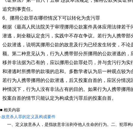
《证券法》第一百八十五条 违反本法规定，挪用公款买卖证券
追究刑事责任。
6、挪用公款罪在哪些情况下可以转化为贪污罪
根据《最高人民法院关于审理挪用公款案件具体应用法律若干
潜逃，则全额认定贪污，实践中不存在争议。若行为人携带部
公款潜逃，说明其挪用公款的故意及行为已经发生转变，不论
额。第二种意见认为，行为人携带部分所挪用的公款潜逃的，
移并非法据为己有的，应以挪用公款罪处罚，并与贪污行为实
和潜逃时所携带的款项的总和。多数学者认为后一种观点较为
若行为人携带挪用的公款潜逃，后又投案自首的，应区分情况
种情况下，行为人没有非法占有的目的。如果行为人携带挪用
投案自首的情节只能认定为构成贪污罪后的投案自首。
■ 相关内容
·
故意杀人罪的定义及构成要件
一、定义故意杀人，是指故意非法剥夺他人生命的行为。二、犯罪构成（