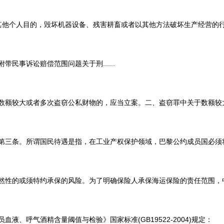
人目的，毁坏机器设备、残害耕畜或者以其他方法破坏生产经营的行为。生
事诉讼赔偿范围问题关于刑......
大或者多次盗窃公私财物的，应当立案。二、盗窃罪中关于数额较大的认定（
条。所谓国民待遇是指，在工业产权保护领域，巴黎公约成员国必须将其给
的或须特约承保的风险。为了明确保险人承保海运保险的责任范围，中国人
气酒精含量阈值与检验》国家标准(GB19522-2004)规定： ...