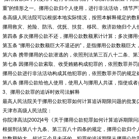
重”的情形之一。挪用公款归个人使用，进行非法活动，情节
各高级人民法院可以根据本地实际情况，按照本解释规定的数
挪用救灾、抢险、防汛、优抚、扶贫、移民、救济款物归个人
第四条 多次挪用公款不还，挪用公款数额累计计算
第五条 “挪用公款数额巨大不退还的”，是指挪用公款数额巨
第六条 携带挪用的公款潜逃的，依照刑法第三百八十二条、第
第七条 因挪用公款索取、收受贿赂构成犯罪的，依照数罪并罚
挪用公款进行非法活动构成其他犯罪的，依照数罪并罚
第八条 挪用公款给他人使用，使用人与挪用人共谋，指使或
3、挪用公款罪的追诉时效司法解释
最高人民法院关于挪用公款犯罪如何计算追诉期限问题的批复(20
天津市高级人民法院：
你院津高法[2002]4号《关于挪用公款犯罪如何计算追诉期
根据刑法第八十九条、第三百八十四条的规定，挪用公款归个
款数额较大、超过三个月未还的，犯罪的追诉期限从挪用公款