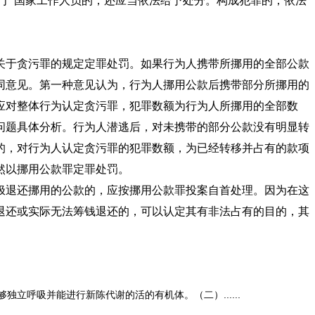
于 国家工作人员的，还应当依法给予处分。构成犯罪的，依法
关于贪污罪的规定定罪处罚。如果行为人携带所挪用的全部公款
同意见。第一种意见认为，行为人挪用公款后携带部分所挪用的
应对整体行为认定贪污罪，犯罪数额为行为人所挪用的全部数
问题具体分析。行为人潜逃后，对未携带的部分公款没有明显转
的，对行为人认定贪污罪的犯罪数额，为已经转移并占有的款项
然以挪用公款罪定罪处罚。
极退还挪用的公款的，应按挪用公款罪投案自首处理。因为在这
退还或实际无法筹钱退还的，可以认定其有非法占有的目的，其
呼吸并能进行新陈代谢的活的有机体。（二）......