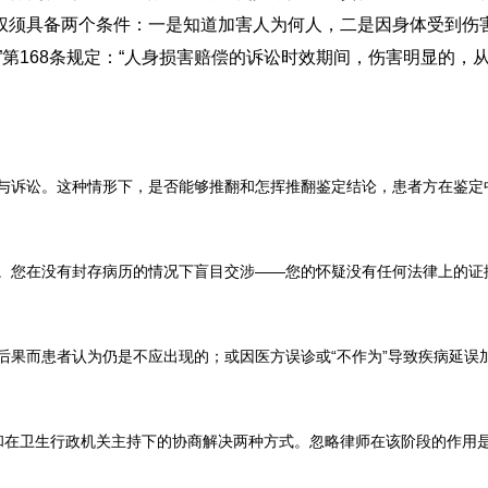
须具备两个条件：一是知道加害人为何人，二是因身体受到伤
第168条规定：“人身损害赔偿的诉讼时效期间，伤害明显的，
讼。这种情形下，是否能够推翻和怎挥推翻鉴定结论，患者方在鉴定中的失
在没有封存病历的情况下盲目交涉――您的怀疑没有任何法律上的证据；也
患者认为仍是不应出现的；或因医方误诊或“不作为”导致疾病延误加重损
生行政机关主持下的协商解决两种方式。忽略律师在该阶段的作用是错误的