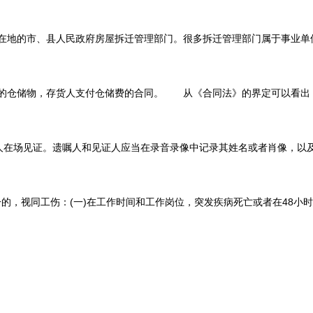
的市、县人民政府房屋拆迁管理部门。很多拆迁管理部门属于事业单位。作
储物，存货人支付仓储费的合同。 从《合同法》的界定可以看出，仓储合
在场见证。遗嘱人和见证人应当在录音录像中记录其姓名或者肖像，以及年、
视同工伤：(一)在工作时间和工作岗位，突发疾病死亡或者在48小时之内经