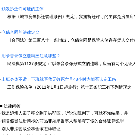
·
颁发拆迁许可证的主体
根据《城市房屋拆迁管理条例》规定，实施拆迁许可的主体是房屋所在地
·
仓储合同的法律定义
《合同法》第三百八十一条指出，仓储合同是保管人储存存货人交付的仓
·
用录音录像立遗嘱应注意哪些？
民法典第1137条规定：“以录音录像形式立的遗嘱，应当有两个见证人
·
上班身体不适，下班就医救无效死亡且48小时内能否认定工伤
工伤保险条例（2011年1月1日起施行）第十五条职工有下列情形之一的，
■ 法律问答
·
我是泸州人案子移交到了拱墅区，听说法院判了，可就不知结果，并
·
销售假冒注册商标的商品罪如果当事人帮邮寄了假的合格证算犯罪
·
别人非法套取公积金该怎样取证