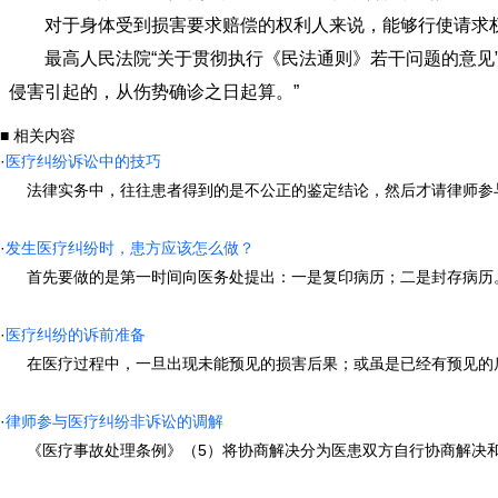
对于身体受到损害要求赔偿的权利人来说，能够行使请求权
最高人民法院“关于贯彻执行《民法通则》若干问题的意见”
侵害引起的，从伤势确诊之日起算。”
■ 相关内容
·
医疗纠纷诉讼中的技巧
法律实务中，往往患者得到的是不公正的鉴定结论，然后才请律师参与诉
·
发生医疗纠纷时，患方应该怎么做？
首先要做的是第一时间向医务处提出：一是复印病历；二是封存病历。您
·
医疗纠纷的诉前准备
在医疗过程中，一旦出现未能预见的损害后果；或虽是已经有预见的后果而
·
律师参与医疗纠纷非诉讼的调解
《医疗事故处理条例》（5）将协商解决分为医患双方自行协商解决和在卫