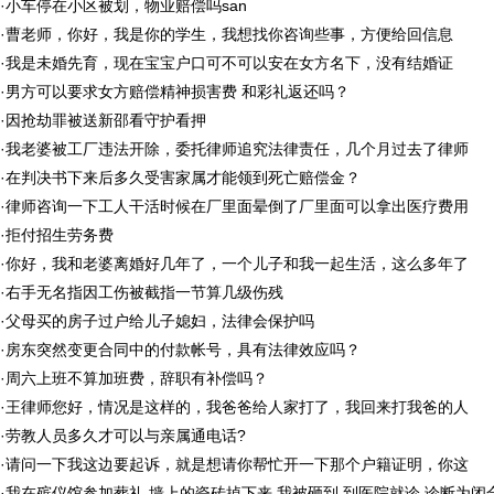
·
小车停在小区被划，物业赔偿吗san
·
曹老师，你好，我是你的学生，我想找你咨询些事，方便给回信息
·
我是未婚先育，现在宝宝户口可不可以安在女方名下，没有结婚证
·
男方可以要求女方赔偿精神损害费 和彩礼返还吗？
·
因抢劫罪被送新邵看守护看押
·
我老婆被工厂违法开除，委托律师追究法律责任，几个月过去了律师
·
在判决书下来后多久受害家属才能领到死亡赔偿金？
·
律师咨询一下工人干活时候在厂里面晕倒了厂里面可以拿出医疗费用
·
拒付招生劳务费
·
你好，我和老婆离婚好几年了，一个儿子和我一起生活，这么多年了
·
右手无名指因工伤被截指一节算几级伤残
·
父母买的房子过户给儿子媳妇，法律会保护吗
·
房东突然变更合同中的付款帐号，具有法律效应吗？
·
周六上班不算加班费，辞职有补偿吗？
·
王律师您好，情况是这样的，我爸爸给人家打了，我回来打我爸的人
·
劳教人员多久才可以与亲属通电话?
·
请问一下我这边要起诉，就是想请你帮忙开一下那个户籍证明，你这
·
我在殡仪馆参加葬礼 墙上的瓷砖掉下来 我被砸到 到医院就诊 诊断为闭