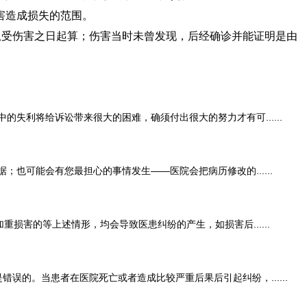
害造成损失的范围。
从受伤害之日起算；伤害当时未曾发现，后经确诊并能证明是由
利将给诉讼带来很大的困难，确须付出很大的努力才有可......
可能会有您最担心的事情发生——医院会把病历修改的......
害的等上述情形，均会导致医患纠纷的产生，如损害后......
。当患者在医院死亡或者造成比较严重后果后引起纠纷，......