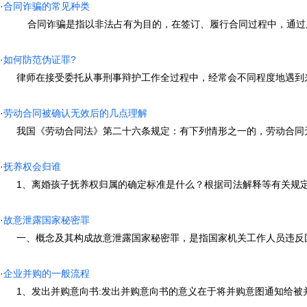
·
合同诈骗的常见种类
合同诈骗是指以非法占有为目的，在签订、履行合同过程中，通过虚构事
·
如何防范伪证罪?
律师在接受委托从事刑事辩护工作全过程中，经常会不同程度地遇到来自
·
劳动合同被确认无效后的几点理解
我国《劳动合同法》第二十六条规定：有下列情形之一的，劳动合同无效或
·
抚养权会归谁
1、离婚孩子抚养权归属的确定标准是什么？根据司法解释等有关规定，父
·
故意泄露国家秘密罪
一、概念及其构成故意泄露国家秘密罪，是指国家机关工作人员违反国家保
·
企业并购的一般流程
1、发出并购意向书:发出并购意向书的意义在于将并购意图通知给被并购方