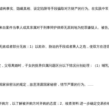
实、隐瞒真相、设定陷阱等手段骗取对方财产的行为。在实践中常见的合同
案件当事人或其亲属对于刑事辩护律师无原则地为犯罪嫌疑人、被告人开托
者部分无效：1）以欺诈、胁迫的手段或者乘人之危，使双方在违背真实意
母离婚时，子女的抚养归属问题区分以下情况分别处理：（1）哺乳期内的
密法的规定，故意泄露国家秘密，情节严重的行为。......
，以了解被并购方对并购的态度；2、核查资料:进一步确定交易价格与其他