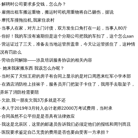
·
解聘时公司要求多交钱，怎么办？
·
雇佣出租车搬运重物，搬运时司机用重物将自己砸伤，据说
·
摩托车撞拖拉机,我家住农村
·
当事人在家，对方上门讨债，双方发生口角打在一起，当事人80斤
·
你好！我的车没有逾期但是这个分期公司把我的车扣了，这个怎么san
·
营运证过了三天，准备去当地运管所盖章，今天让运管抓住了，这种情
况有罚款么
·
劳动合同解除——涉及培训服务协议的相关内容
·
她来我家搬东西 我该怎么办呢？
·
当时买了天恒王府的房子有合同上显示的是对口周恩来红军小学本部
·
在酒店消防栓上挂袜子，服务员开门把架子卡住了，我用手去取架子，
弄坏了消防栓需要陪
·
欠款,我一朋友欠我3万多就是不还
·
本人于2019年3月转入会计老师22000万考试费用，当时承
·
合同虽然不公平但是是否具有法律效应
·
我这是北辰区，这里的邮递员告诉我们必须定他们的报纸和周刊而且
·
医院要求鉴定自己无责的费用是否也要由受害一方承担？