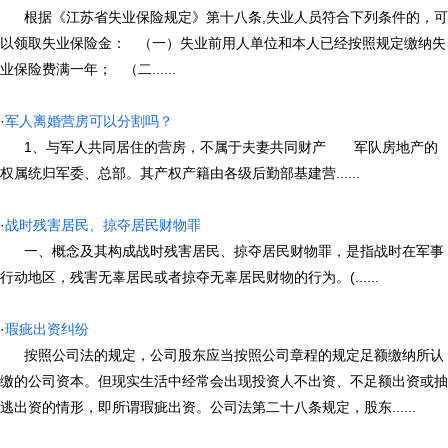
根据《江苏省失业保险规定》第十八条,失业人员符合下列条件的，可
以领取失业保险金： （一）失业前用人单位和本人已经按照规定缴纳失
业保险费满一年； （二......
·
军人离婚营房可以分割吗？
1、与军人共同居住的营房，不属于夫妻共同财产 军队房地产的
权属统归军委、总部。其产权产籍由各级后勤部基建营......
·
战时残害居民、掠夺居民财物罪
一、概念及其构成战时残害居民、掠夺居民财物罪，是指战时在军事
行动地区，残害无辜居民或者掠夺无辜居民财物的行为。(......
·
瑕疵出资纠纷
按照公司法的规定，公司股东应当按照公司章程的规定足额缴纳所认
缴的公司资本。但现实生活中经常会出现投资人不出资、不足额出资或抽
逃出资的情形，即所谓瑕疵出资。公司法第二十八条规定，股东......