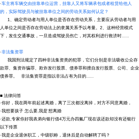
·
车主将车辆交由挂靠单位运营，挂靠人又将车辆承包或者租赁给他人
的，实际驾驶员与被挂靠单位之间的劳动关系如何认定？
1、确定劳动者与用人单位是否存在劳动关系，主要应从劳动者与用
人单位之间是否存在劳动法上的隶属关系予以考量。2、这种经营模式
下，发生交通事故，一旦造成驾驶员伤亡，对其权利进行救济时......
·
非法集资罪
我国刑法规定了四种非法集资类的犯罪，它们分别是非法吸收公众存
款罪、集资诈骗罪、欺诈发行股票、债券罪和擅自发行股票、公司、企业
债券罪。 非法集资罪是指以非法占有为目的......
■ 法律问答
·
你好，我在两年前起述离婚，离了三次都没离掉，对方不同意离婚，
·
我想要孩子 怎么要,我是‘想离婚
·
还款,专家你好我表弟向银行借4万元办四氟厂现在该还款却没有还银行
以下传票
·
我是企业退休职工，中级职称，退休后是自动解聘了吗？