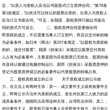
定，“出质人与质权人应当以书面形式订立质押合同。”第78条
第1款规定，“以依法可以转让的股票出质的，出质人与质权人
应当订立书面合同。”可见，在我国，股权质押只能以书面合
同的形式方可设立。 二、股权质押合同是要物合同
即质权的成立，不仅需要当事人订立契约，而且以交付标的物
为必备条件。如日本《商法》第207条规定，“以股权为质权标
的的，须交付股票”。我国《担保法》未规定以股票交付质权
人占有为必备要件，主要是因为目前股票已无纸化，股票的储
存及转让都通过电脑控制运行。因而《担保法》采股票质押的
登记为股票质押成立的必备要件以代替股票的转移占有。
三、股权质权成立的公示 关于质权成立的公示效
力，在立法上有两种主张：其一，成立要件主义或有效要件主
义，即将公示方法作为质权的成立、发生对抗第三人效力的必
须具备条件。德国民法采用这种主张，台湾民法亦同。其二，
对抗要件主义，即质权只须当事人合意即发生效力，但只有公