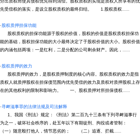
分出质权而使其债权优先得到清偿。股权质权的实现是质权人所享有的优
先受偿权的落实，是设立股权质权的最终归结。 1.股权质权......
·
股权质押担保功能
股权质权的担保功能源于股权的价值，股权的价值是股权质权担保功
能的基础，股权担保功能的大小最终决定了于股权价值的大小。股权价值
的内涵包括两项：一是红利，二是分配的公司剩余财产。因此，......
·
股权质押的效力
股权质押的效力，是股权质押制度的核心内容。股权质权的效力是指
质权人就质押股权在担保债范围内优先受偿的效力及质权对质押股权上存
在的其他权利的限制和影响力。 一、股权质押对所担保债权......
·
寻衅滋事罪的法律法规及司法解释
1、我国《刑法》规定：《刑法》第二百九十三条有下列寻衅滋事行
为之一，破坏社会秩序的，处五年以下有期徒刑、拘役或者管制：
（一）随意殴打他人，情节恶劣的； （二）追逐、拦截......