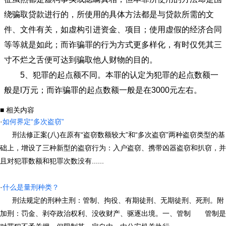
绕骗取贷款进行的，所使用的具体方法都是与贷款所需的文
件、文件有关，如虚构引进资金、项目；使用虚假的经济合同
等等就是如此；而诈骗罪的行为方式更多样化，有时仅凭其三
寸不烂之舌便可达到骗取他人财物的目的。
5、犯罪的起点额不同。本罪的认定为犯罪的起点数额一
般是l万元；而诈骗罪的起点数额一般是在3000元左右。
■ 相关内容
·
如何界定“多次盗窃”
刑法修正案(八)在原有“盗窃数额较大”和“多次盗窃”两种盗窃类型的基
础上，增设了三种新型的盗窃行为：入户盗窃、携带凶器盗窃和扒窃，并
且对犯罪数额和犯罪次数没有......
·
什么是量刑种类？
刑法规定的刑种主刑：管制、拘役、有期徒刑、无期徒刑、死刑。附
加刑：罚金、剥夺政治权利、没收财产、驱逐出境。一、管制 管制是