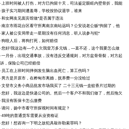
·
上班时间被人打伤，对方巳拘留十天，司法鉴定眼眶内壁骨折，我能
·
孩子实习期间遭羞辱，学校按协议退学，谁来
·
和女网友见面宾馆做*是否属于违法
·
南京市雨花台区看守所离南京南站远吗？公安说老公贩*拘留了，他
·
家人被公安局带走一星期没有任何消息，听人说参与犯*
·
狗咬人后，将狗打死，如何赔偿
·
您好!我这边有—个人欠我壹万多元钱，—直不还，这个我要怎么做
·
一月份，出现交通事故，没有违反交通规则，对方盆骨骨裂，对方起
诉，保险公司已经赔偿
·
员工在上班时间摔倒发生脑出血死亡，算工伤吗？
·
男方是开原市，在桦甸市离婚，抚养费一分没给过
·
文登市义务小商品批发市场我买了 二十三元钱一盒蚊香片过期的
·
您好，我这边是快递公司的。然后一个客户不和我们做了，然后拖欠
·
我没有医保卡怎么缴费
·
请问，扬中市看守所探视时间有规定？
·
49吨的普通货车需要从业资格证
·
您好！想咨询一下明之故犯具敲诈勒索罪吗？