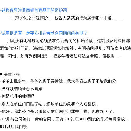
·
销售假冒注册商标的商品罪的辩护词
一、辩护词之罪轻辩护1、被告人某某的行为属于犯罪未遂。......
·
试用期是否一定要安排在劳动合同期间的初期？
用期没有明确规定必须放在劳动合同的初始阶段，这就涉及到法律漏
洞如何填补问题。法律出现漏洞如何填补，有明确的规则：可依次考虑法
理、习惯。如有判例则援引，权威学者著述可适当参照。但根据......
■ 法律问答
·
爷爷去世多年，爷爷的房子要拆迁，我大爷霸占房子不给我们分
·
没有领结婚证怎么离婚
·
你是杞县的律师吗
·
别人在单位门口贴字帖，影响单位形象和个人名誉权，
·
你好，我老公也是涉嫌帮助信息网络犯罪被刑拘。现在26天了。
·
17月与公司签订一劳动合同，工资500的底3000预发的形式每月发放，
9月以后我们景