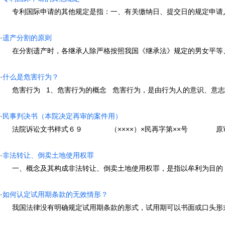
专利国际申请的其他规定是指：一、有关缴纳日、提交日的规定申请人申请
·
遗产分割的原则
在分割遗产时，各继承人除严格按照我国《继承法》规定的男女平等、养
·
什么是危害行为？
危害行为 1、危害行为的概念 危害行为，是由行为人的意识、意志支配的
·
民事判决书（本院决定再审的案件用）
法院诉讼文书样式６９ （××××）×民再字第××号 原审原告（
·
非法转让、倒卖土地使用权罪
一、概念及其构成非法转让、倒卖土地使用权罪，是指以牟利为目的，违反
·
如何认定试用期条款的无效情形？
我国法律没有明确规定试用期条款的形式，试用期可以书面或口头形式约