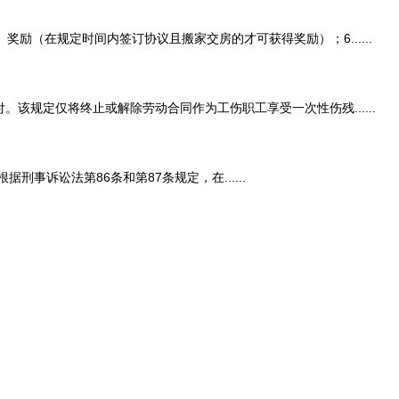
（在规定时间内签订协议且搬家交房的才可获得奖励）；6......
规定仅将终止或解除劳动合同作为工伤职工享受一次性伤残......
讼法第86条和第87条规定，在......