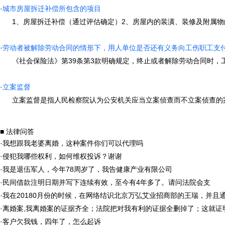
·
城市房屋拆迁补偿所包含的项目
1、房屋拆迁补偿（通过评估确定）2、房屋内的装潢、装修及附属物的补
·
劳动者被解除劳动合同的情形下，用人单位是否还有义务向工伤职工支
《社会保险法》第39条第3款明确规定，终止或者解除劳动合同时，工伤
·
立案监督
立案监督是指人民检察院认为公安机关应当立案侦查而不立案侦查的案件，
■ 法律问答
·
我想跟我老婆离婚，这种案件你们可以代理吗
·
侵犯我哪些权利，如何维权投诉？谢谢
·
我是退伍军人，今年78周岁了，我告健康产业有限公司
·
民间借款注明日期并写下连续有效，至今有4年多了。请问法院会支
·
我在20180月份的时候，在网络结识北京万弘艾业招商部的王瑞，并且
·
离婚案,我离婚案的证据齐全；法院把对我有利的证据全删掉了；这就证
·
客户欠我钱，四年了，怎么起诉