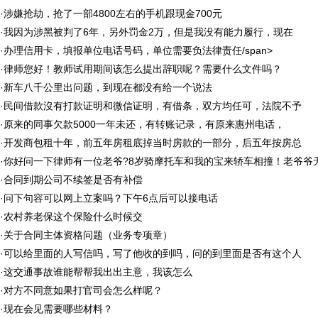
·
涉嫌抢劫，抢了一部4800左右的手机跟现金700元
·
我因为涉黑被判了6年，另外罚金2万，但是我没有能力履行，现在
·
办理信用卡，填报单位电话号码，单位需要负法律责任/span>
·
律师您好！教师试用期间该怎么提出辞职呢？需要什么文件吗？
·
新车八千公里出问题，到现在都没有给一个说法
·
民间借款沒有打款证明和微信证明，有借条，双方均任可，法院不予
·
原来的同事欠款5000一年未还，有转账记录，有原来惠州电话，
·
开发商包租十年，前五年房租底掉当时房款的一部分，后五年按房总
·
你好问一下律师有一位老爷?8岁骑摩托车和我的宝来轿车相撞！老爷爷
·
合同到期公司不续签是否有补偿
·
问下句容可以网上立案吗？下午6点后可以接电话
·
农村养老保这个保险什么时候交
·
关于合同主体资格问题（业务专项章）
·
可以给里面的人写信吗，写了他收的到吗，问的到里面是否有这个人
·
这交通事故谁能帮帮我出出主意，我该怎么
·
对方不同意如果打官司会怎么样呢？
·
现在会见需要哪些材料？