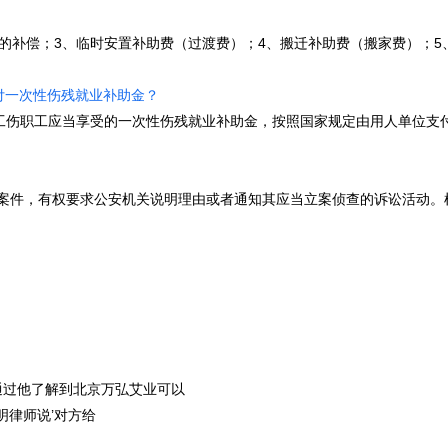
偿；3、临时安置补助费（过渡费）；4、搬迁补助费（搬家费）；5、奖励
付一次性伤残就业补助金？
职工应当享受的一次性伤残就业补助金，按照国家规定由用人单位支付。该
有权要求公安机关说明理由或者通知其应当立案侦查的诉讼活动。根据刑事诉
通过他了解到北京万弘艾业可以
明律师说’对方给