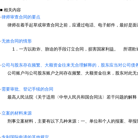
■ 相关内容
·
律师审查合同的要点
律师在着手起草或审查合同之前，应通过电话、电子邮件，最好是面谈的形
·
无效合同的情形
1．一方以欺诈、胁迫的手段订立合同，损害国家利益。 所谓欺诈，就
·
公司与股东存在频繁、大额资金往来无合理解释的，股东应当对公司债
公司账户与公司股东账户之间存在频繁、大额资金往来，股东对此无合理解
·
需要审批、登记手续的合同
最高人民法院《关于适用〈中华人民共和国合同法〉若干问题的解释（一）
·
立案的材料来源
刑事立案材料，主要有以下几种来源：一、单位和个人的报案、举报刑事诉
·
专利国际申请的其他规定