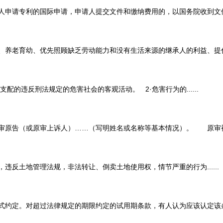
专利的国际申请，申请人提交文件和缴纳费用的，以国务院收到文件之日.
老育幼、优先照顾缺乏劳动能力和没有生活来源的继承人的利益、提倡互谅
违反刑法规定的危害社会的客观活动。 2·危害行为的......
或原审上诉人）……（写明姓名或名称等基本情况）。 原审被告（或
土地管理法规，非法转让、倒卖土地使用权，情节严重的行为......
定。对超过法律规定的期限约定的试用期条款，有人认为应该认定该条款无