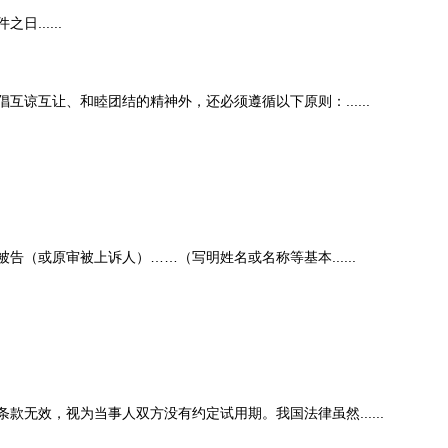
.....
互让、和睦团结的精神外，还必须遵循以下原则：......
原审被上诉人）……（写明姓名或名称等基本......
效，视为当事人双方没有约定试用期。我国法律虽然......