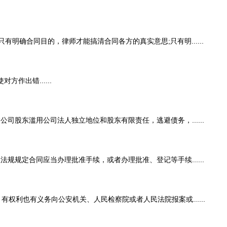
合同目的，律师才能搞清合同各方的真实意思;只有明......
出错......
东滥用公司法人独立地位和股东有限责任，逃避债务，......
定合同应当办理批准手续，或者办理批准、登记等手续......
利也有义务向公安机关、人民检察院或者人民法院报案或......